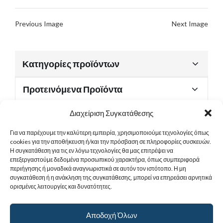
Previous Image
Next Image
Κατηγορίες προϊόντων
Προτεινόμενα Προϊόντα
Διαχείριση Συγκατάθεσης
Για να παρέχουμε την καλύτερη εμπειρία, χρησιμοποιούμε τεχνολογίες όπως
Χρήσιμα Έγγραφα
cookies για την αποθήκευση ή/και την πρόσβαση σε πληροφορίες συσκευών.
Η συγκατάθεση για τις εν λόγω τεχνολογίες θα μας επιτρέψει να
επεξεργαστούμε δεδομένα προσωπικού χαρακτήρα, όπως συμπεριφορά
περιήγησης ή μοναδικά αναγνωριστικά σε αυτόν τον ιστότοπο. Η μη
Sitemap
συγκατάθεση ή η ανάκληση της συγκατάθεσης, μπορεί να επηρεάσει αρνητικά
ορισμένες λειτουργίες και δυνατότητες.
Στοιχεία Επικοινωνίας
Αποδοχή Όλων