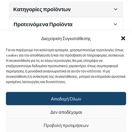
Κατηγορίες προϊόντων
Προτεινόμενα Προϊόντα
Διαχείριση Συγκατάθεσης
Για να παρέχουμε την καλύτερη εμπειρία, χρησιμοποιούμε τεχνολογίες όπως
Χρήσιμα Έγγραφα
cookies για την αποθήκευση ή/και την πρόσβαση σε πληροφορίες συσκευών.
Η συγκατάθεση για τις εν λόγω τεχνολογίες θα μας επιτρέψει να
επεξεργαστούμε δεδομένα προσωπικού χαρακτήρα, όπως συμπεριφορά
περιήγησης ή μοναδικά αναγνωριστικά σε αυτόν τον ιστότοπο. Η μη
Sitemap
συγκατάθεση ή η ανάκληση της συγκατάθεσης, μπορεί να επηρεάσει αρνητικά
ορισμένες λειτουργίες και δυνατότητες.
Στοιχεία Επικοινωνίας
Αποδοχή Όλων
© 2017
Ιερά Γυναικεία Μονή Αγίας Παρασκευής
. All rights reserved.
Δεν αποδέχομαι
Powered by |
Προβολή προτιμήσεων