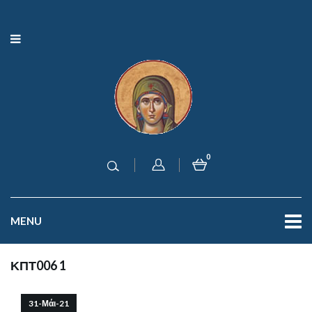
0
MENU
ΚΠΤ006 1
31-Μάι-21