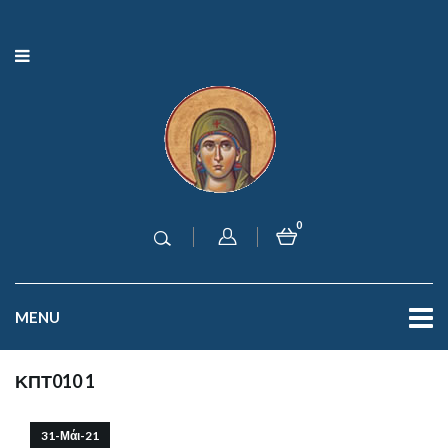
0
MENU
ΚΠΤ010 1
31-Μάι-21