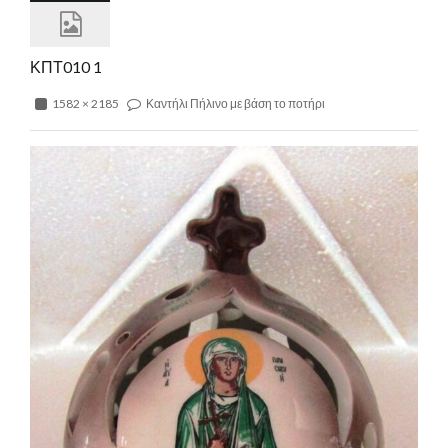
ΚΠΤ010 1
1582 × 2185
Καντήλι Πήλινο με βάση το ποτήρι