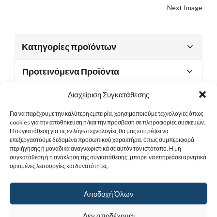
Next Image
Κατηγορίες προϊόντων
Προτεινόμενα Προϊόντα
Διαχείριση Συγκατάθεσης
Για να παρέχουμε την καλύτερη εμπειρία, χρησιμοποιούμε τεχνολογίες όπως
Χρήσιμα Έγγραφα
cookies για την αποθήκευση ή/και την πρόσβαση σε πληροφορίες συσκευών.
Η συγκατάθεση για τις εν λόγω τεχνολογίες θα μας επιτρέψει να
επεξεργαστούμε δεδομένα προσωπικού χαρακτήρα, όπως συμπεριφορά
περιήγησης ή μοναδικά αναγνωριστικά σε αυτόν τον ιστότοπο. Η μη
Sitemap
συγκατάθεση ή η ανάκληση της συγκατάθεσης, μπορεί να επηρεάσει αρνητικά
ορισμένες λειτουργίες και δυνατότητες.
Στοιχεία Επικοινωνίας
Αποδοχή Όλων
© 2017
Ιερά Γυναικεία Μονή Αγίας Παρασκευής
. All rights reserved.
Δεν αποδέχομαι