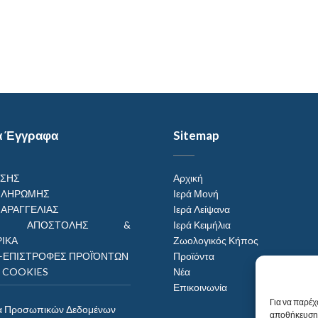
α Έγγραφα
Sitemap
ΗΣΗΣ
Αρχική
ΠΛΗΡΩΜΗΣ
Ιερά Μονή
ΠΑΡΑΓΓΕΛΙΑΣ
Ιερά Λείψανα
ΟΙ ΑΠΟΣΤΟΛΗΣ &
Ιερά Κειμήλια
ΙΚΑ
Ζωολογικός Κήπος
–ΕΠΙΣΤΡΟΦΕΣ ΠΡΟΪΌΝΤΩΝ
Προϊόντα
Η COOKIES
Νέα
Επικοινωνία
Για να παρέχ
α Προσωπικών Δεδομένων
αποθήκευση 