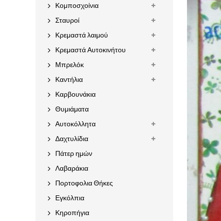
Κομποσχοίνια
Σταυροί
Κρεμαστά λαιμού
Κρεμαστά Αυτοκινήτου
Μπρελόκ
Καντήλια
Καρβουνάκια
Θυμιάματα
Αυτοκόλλητα
Δαχτυλίδια
Πάτερ ημών
Λαβαράκια
Πορτοφολια Θήκες
Εγκόλπια
Κηροπήγια