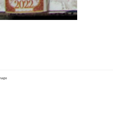
Image