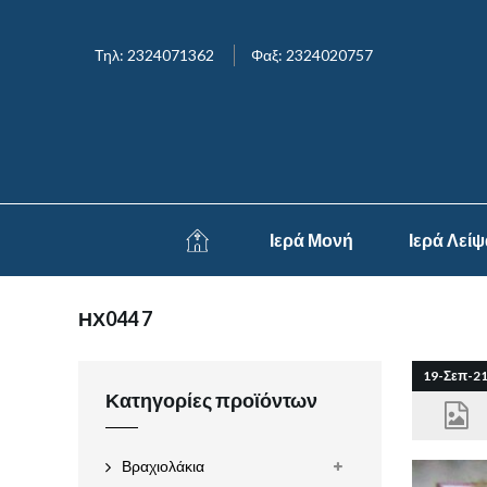
Τηλ: 2324071362
Φαξ: 2324020757
Ιερά Μονή
Ιερά Λεί
ΗΧ044 7
19-Σεπ-2
Κατηγορίες προϊόντων
Βραχιολάκια