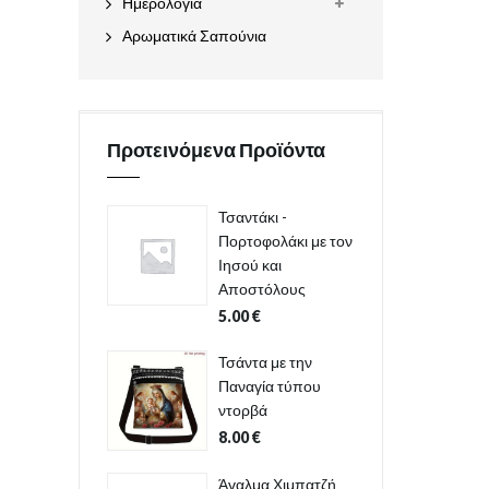
Ημερολόγια
Αρωματικά Σαπούνια
Προτεινόμενα Προϊόντα
Τσαντάκι -
Πορτοφολάκι με τον
Ιησού και
Αποστόλους
5.00
€
Τσάντα με την
Παναγία τύπου
ντορβά
8.00
€
Άγαλμα Χιμπατζή