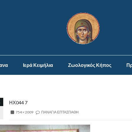
ψανα
Ιερά Κειμήλια
Ζωολογικός Κήπος
Πρ
1
ΗΧ044 7
754 × 2009
ΠΑΝΑΓΙΑ ΕΠΤΑΣΠΑΘΗ