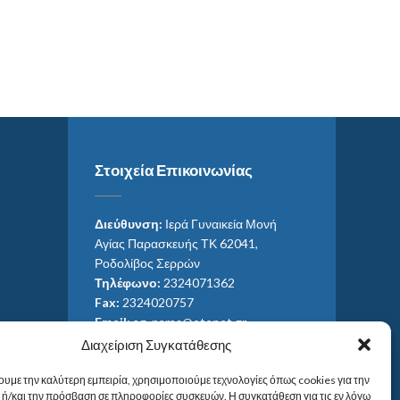
Στοιχεία Επικοινωνίας
Διεύθυνση:
Ιερά Γυναικεία Μονή
Αγίας Παρασκευής ΤΚ 62041,
Ροδολίβος Σερρών
Τηλέφωνο:
2324071362
Fax:
2324020757
Email:
ag_paras@otenet.gr
Email:
info@im-agparaskevis.gr
Διαχείριση Συγκατάθεσης
Ώρες επισκέψεων:
ουμε την καλύτερη εμπειρία, χρησιμοποιούμε τεχνολογίες όπως cookies για την
Από ανατολή έως και δύση του ηλίου.
ή/και την πρόσβαση σε πληροφορίες συσκευών. Η συγκατάθεση για τις εν λόγω