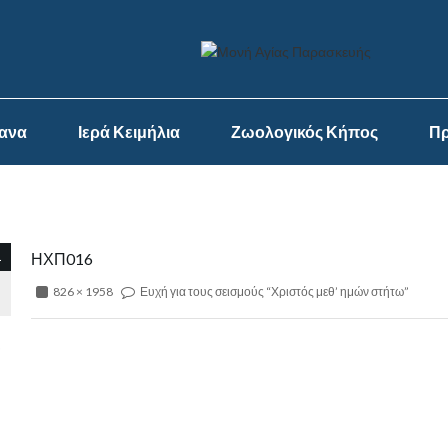
ψανα
Ιερά Κειμήλια
Ζωολογικός Κήπος
Πρ
1
ΗΧΠ016
826 × 1958
Ευχή για τους σεισμούς “Χριστός μεθ’ ημών στήτω”