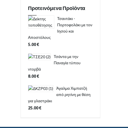
Προτεινόμενα Προϊόντα
Τσαντάκι -
Πορτοφολάκι με τον
Ιησού και
Αποστόλους
5.00
€
Τσάντα με την
Παναγία τύπου
ντορβά
8.00
€
Άγαλμα Χιμπατζή
από ρητίνη με θέση
για γλαστράκι
25.00
€