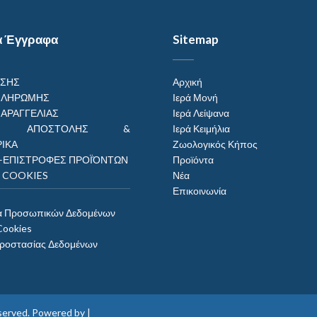
α Έγγραφα
Sitemap
ΗΣΗΣ
Αρχική
ΠΛΗΡΩΜΗΣ
Ιερά Μονή
ΠΑΡΑΓΓΕΛΙΑΣ
Ιερά Λείψανα
ΟΙ ΑΠΟΣΤΟΛΗΣ &
Ιερά Κειμήλια
ΙΚΑ
Ζωολογικός Κήπος
–ΕΠΙΣΤΡΟΦΕΣ ΠΡΟΪΌΝΤΩΝ
Προϊόντα
Η COOKIES
Νέα
Επικοινωνία
α Προσωπικών Δεδομένων
Cookies
Προστασίας Δεδομένων
reserved. Powered by |