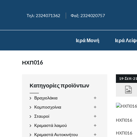
Τηλ: 2324071362
Φαξ: 2324020757
Ιερά Μονή
Ιερά Λεί
ΗΧΠ016
19-Σεπ-2
Κατηγορίες προϊόντων
Βραχιολάκια
Κομποσχοίνια
Σταυροί
ΗΧΠ016
Κρεμαστά λαιμού
ΗΧΠ016
Κρεμαστά Αυτοκινήτου