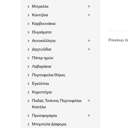
Μπρελόκ
Καντήλια
Καρβουνάκια
Θυμιάματα
Previous 
Αυτοκόλλητα
Δαχτυλίδια
Πάτερ ημών
Λαβαράκια
Πορτοφολια Θήκες
Εγκόλπια
Κηροπήγια
Ποδιές Τσάντες Πορτοφόλια
Καπέλα
Προσφοράρια
Μπιμπελά Διάφορα