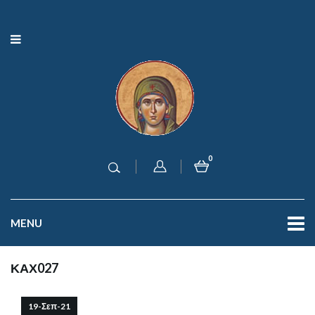
0
MENU
ΚΑΧ027
19-Σεπ-21