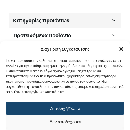
Κατηγορίες προϊόντων
Προτεινόμενα Προϊόντα
Διαχείριση Συγκατάθεσης
Για να παρέχουμε την καλύτερη εμπειρία, χρησιμοποιούμε τεχνολογίες όπως
Χρήσιμα Έγγραφα
cookies για την αποθήκευση ή/και την πρόσβαση σε πληροφορίες συσκευών.
Η συγκατάθεση για τις εν λόγω τεχνολογίες θα μας επιτρέψει να
επεξεργαστούμε δεδομένα προσωπικού χαρακτήρα, όπως συμπεριφορά
περιήγησης ή μοναδικά αναγνωριστικά σε αυτόν τον ιστότοπο. Η μη
Sitemap
συγκατάθεση ή η ανάκληση της συγκατάθεσης, μπορεί να επηρεάσει αρνητικά
ορισμένες λειτουργίες και δυνατότητες.
Στοιχεία Επικοινωνίας
Αποδοχή Όλων
© 2017
Ιερά Γυναικεία Μονή Αγίας Παρασκευής
. All rights reserved.
Δεν αποδέχομαι
Powered by |