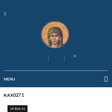
0
MENU
ΚΑΧ027 1
19-Σεπ-21