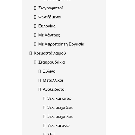
Ζωγραφιστοί
Φωτιζόμενοι
Ευλογίας
Με Χάντρες
Με Χειροποίητη Εργασία
Κρεμαστά λαιμού
Σταυρουδάκια
Ξύλινοι
Μεταλλικοί
Ανοξείδωτοι
3εκ. και κάτω
3εκ. μέχρι 5εκ.
5εκ. μέχρι 7εκ.
7εκ. και άνω
ΣΕΤ