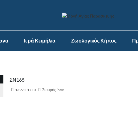
ψανα
Ιερά Κειμήλια
Ζωολογικός Κήπος
Πρ
ΣΝ165
1392 × 1710
Σταυρός inox