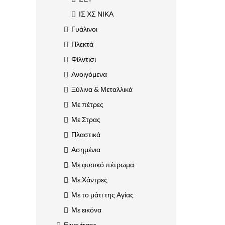
ΙΣ ΧΣ ΝΙΚΑ
Γυάλινοι
Πλεκτά
Φίλντισι
Ανοιγόμενα
Ξύλινα & Μεταλλικά
Με πέτρες
Με Στρας
Πλαστικά
Ασημένια
Με φυσικό πέτρωμα
Με Χάντρες
Με το μάτι της Αγίας
Με εικόνα
Εικονίτσες