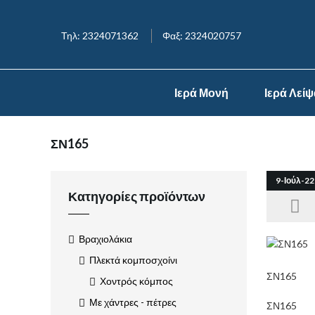
Τηλ: 2324071362
Φαξ: 2324020757
Ιερά Μονή
Ιερά Λεί
ΣΝ165
9-Ιούλ-22
Κατηγορίες προϊόντων
Βραχιολάκια
Πλεκτά κομποσχοίνι
ΣΝ165
Χοντρός κόμπος
Με χάντρες - πέτρες
ΣΝ165