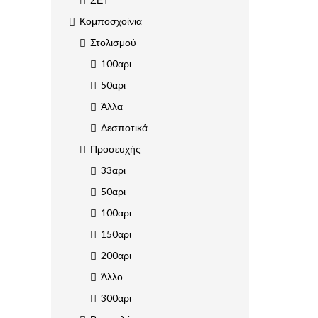
Κομποσχοίνια
Στολισμού
100αρι
50αρι
Άλλα
Δεσποτικά
Προσευχής
33αρι
50αρι
100αρι
150αρι
200αρι
Άλλο
300αρι