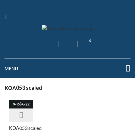
0
MENU
ΚΟΛ053 scaled
9-Ιούλ-22
ΚΟΛ053 scaled