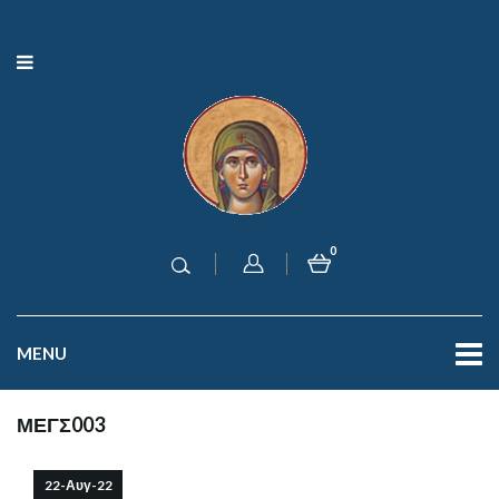
0
MENU
ΜΕΓΣ003
22-Αυγ-22