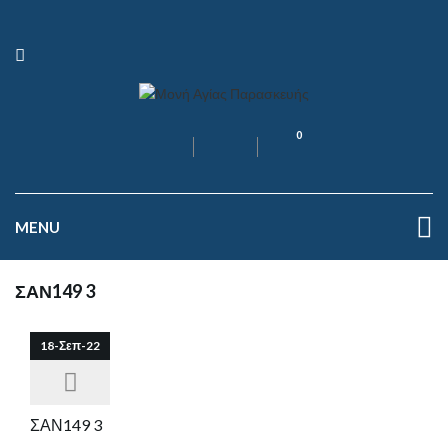
0
MENU
ΣΑΝ149 3
18-Σεπ-22
ΣΑΝ149 3