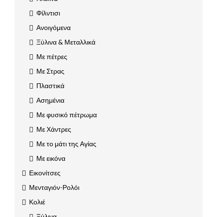
Φίλντισι
Ανοιγόμενα
Ξύλινα & Μεταλλικά
Με πέτρες
Με Στρας
Πλαστικά
Ασημένια
Με φυσικό πέτρωμα
Με Χάντρες
Με το μάτι της Αγίας
Με εικόνα
Εικονίτσες
Μενταγιόν-Ρολόι
Κολιέ
Ξύλινα