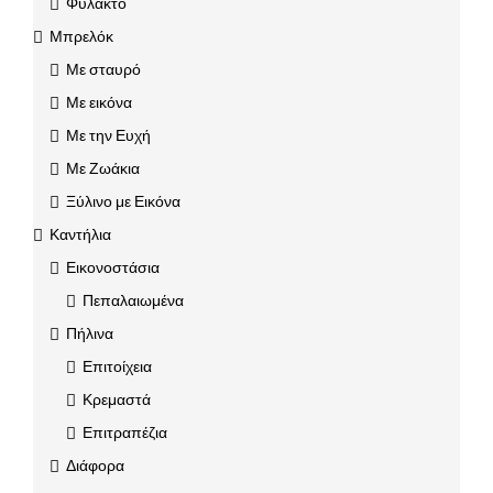
Φυλακτό
Μπρελόκ
Με σταυρό
Με εικόνα
Με την Ευχή
Με Ζωάκια
Ξύλινο με Εικόνα
Καντήλια
Εικονοστάσια
Πεπαλαιωμένα
Πήλινα
Επιτοίχεια
Κρεμαστά
Επιτραπέζια
Διάφορα