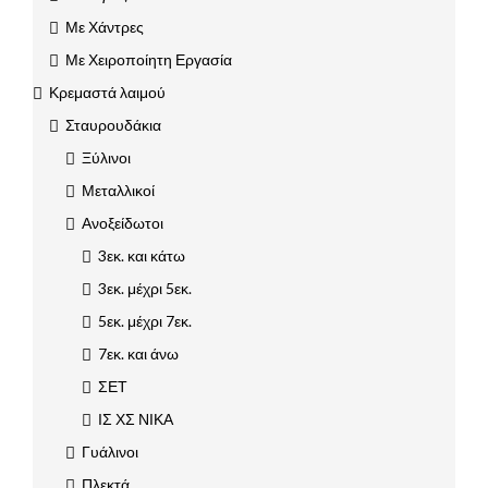
Με Χάντρες
Με Χειροποίητη Εργασία
Κρεμαστά λαιμού
Σταυρουδάκια
Ξύλινοι
Μεταλλικοί
Ανοξείδωτοι
3εκ. και κάτω
3εκ. μέχρι 5εκ.
5εκ. μέχρι 7εκ.
7εκ. και άνω
ΣΕΤ
ΙΣ ΧΣ ΝΙΚΑ
Γυάλινοι
Πλεκτά