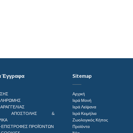
α Έγγραφα
Sitemap
ΗΣΗΣ
Αρχική
ΠΛΗΡΩΜΗΣ
Ιερά Μονή
ΠΑΡΑΓΓΕΛΙΑΣ
Ιερά Λείψανα
ΟΙ ΑΠΟΣΤΟΛΗΣ &
Ιερά Κειμήλια
ΙΚΑ
Ζωολογικός Κήπος
–ΕΠΙΣΤΡΟΦΕΣ ΠΡΟΪΌΝΤΩΝ
Προϊόντα
Η COOKIES
Νέα