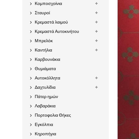
Κομποσχοίνια
Σταυροί
Κρεμαστά λαιμού
Κρεμαστά Αυτοκινήτου
Μπρελόκ
Καντήλια
Καρβουνάκια
Θυμιάματα
Αυτοκόλλητα
Δαχτυλίδια
Πάτερ ημών
Λαβαράκια
Πορτοφολια Θήκες
Εγκόλπια
Κηροπήγια