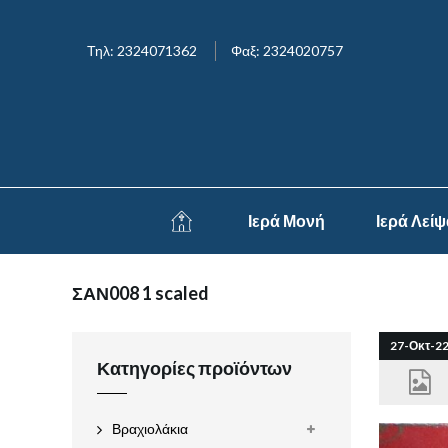
Τηλ: 2324071362
Φαξ: 2324020757
Ιερά Μονή
Ιερά Λεί
ΣΑΝ008 1 scaled
27-Οκτ-2
Κατηγορίες προϊόντων
Βραχιολάκια