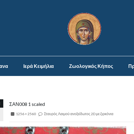
ψανα
Ιερά Κειμήλια
Ζωολογικός Κήπος
Πρ
2
ΣΑΝ008 1 scaled
1256 × 2560
Σταυρός Λαιμού ανοξείδωτος 2D με ζιρκόνια