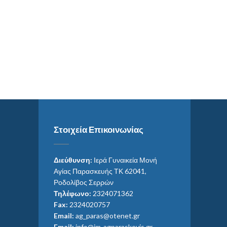
Στοιχεία Επικοινωνίας
Διεύθυνση:
Ιερά Γυναικεία Μονή
Αγίας Παρασκευής ΤΚ 62041,
Ροδολίβος Σερρών
Τηλέφωνο:
2324071362
Fax:
2324020757
Email:
ag_paras@otenet.gr
Email:
info@im-agparaskevis.gr