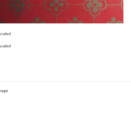
scaled
scaled
Image