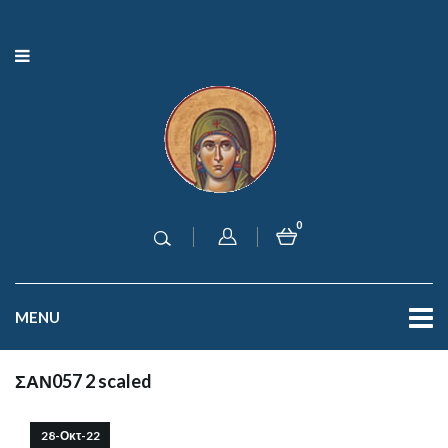
0
MENU
ΣΑΝ057 2 scaled
28-Οκτ-22