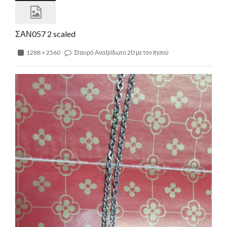
ΣΑΝ057 2 scaled
1288 × 2560
Σταυρό Ανοξείδωτο 2D με τον Ιησού