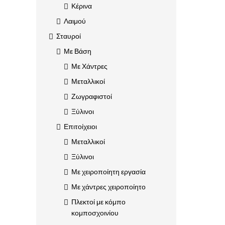
Κέρινα
Λαιμού
Σταυροί
Με Βάση
Με Χάντρες
Μεταλλικοί
Ζωγραφιστοί
Ξύλινοι
Επιτοίχειοι
Μεταλλικοί
Ξύλινοι
Με χειροποίητη εργασία
Με χάντρες χειροποίητο
Πλεκτοί με κόμπο
κομποσχοινίου