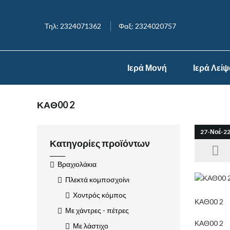
Τηλ: 2324071362
Φαξ: 2324020757
Ιερά Μονή
Ιερά Λεί
ΚΑΘ00 2
27-Νοέ-2
Κατηγορίες προϊόντων
Βραχιολάκια
Πλεκτά κομποσχοίνι
Χοντρός κόμπος
ΚΑΘ00 2
Με χάντρες - πέτρες
ΚΑΘ00 2
Με λάστιχο