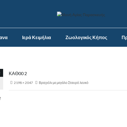
ψανα
Ιερά Κειμήλια
Ζωολογικός Κήπος
Πρ
2
ΚΑΘ00 2
2198 × 2047
Βραχιόλι με μεγάλο Σταυρό λευκό