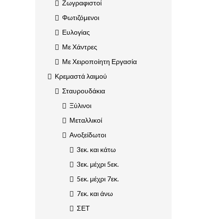
Ζωγραφιστοί
Φωτιζόμενοι
Ευλογίας
Με Χάντρες
Με Χειροποίητη Εργασία
Κρεμαστά λαιμού
Σταυρουδάκια
Ξύλινοι
Μεταλλικοί
Ανοξείδωτοι
3εκ. και κάτω
3εκ. μέχρι 5εκ.
5εκ. μέχρι 7εκ.
7εκ. και άνω
ΣΕΤ