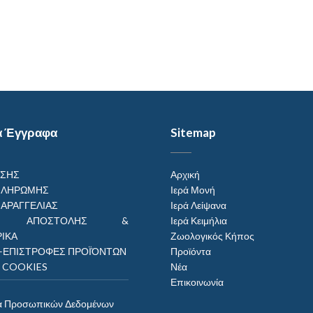
α Έγγραφα
Sitemap
ΗΣΗΣ
Αρχική
ΠΛΗΡΩΜΗΣ
Ιερά Μονή
ΠΑΡΑΓΓΕΛΙΑΣ
Ιερά Λείψανα
ΟΙ ΑΠΟΣΤΟΛΗΣ &
Ιερά Κειμήλια
ΙΚΑ
Ζωολογικός Κήπος
–ΕΠΙΣΤΡΟΦΕΣ ΠΡΟΪΌΝΤΩΝ
Προϊόντα
Η COOKIES
Νέα
Επικοινωνία
α Προσωπικών Δεδομένων