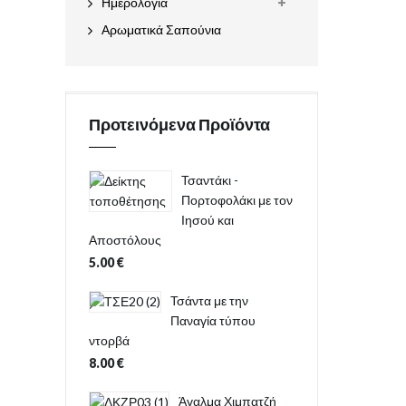
Ημερολόγια
Αρωματικά Σαπούνια
Προτεινόμενα Προϊόντα
Τσαντάκι -
Πορτοφολάκι με τον
Ιησού και
Αποστόλους
5.00
€
Τσάντα με την
Παναγία τύπου
ντορβά
8.00
€
Άγαλμα Χιμπατζή