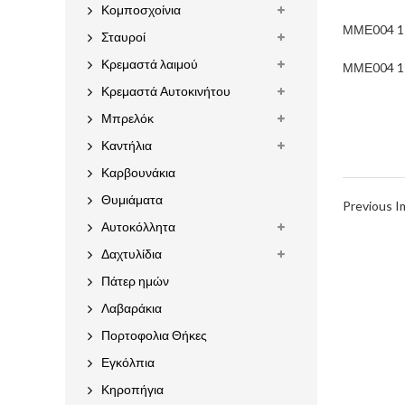
Κομποσχοίνια
ΜΜΕ004 1 
Σταυροί
Κρεμαστά λαιμού
ΜΜΕ004 1 
Κρεμαστά Αυτοκινήτου
Μπρελόκ
Καντήλια
Καρβουνάκια
Θυμιάματα
Previous 
Αυτοκόλλητα
Δαχτυλίδια
Πάτερ ημών
Λαβαράκια
Πορτοφολια Θήκες
Εγκόλπια
Κηροπήγια