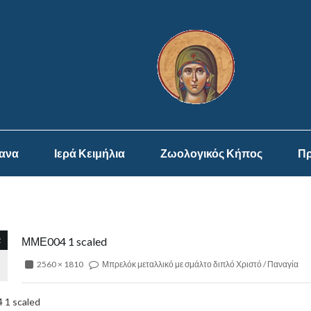
ψανα
Ιερά Κειμήλια
Ζωολογικός Κήπος
Πρ
2
ΜΜΕ004 1 scaled
2560 × 1810
Μπρελόκ μεταλλικό με σμάλτο διπλό Χριστό / Παναγία