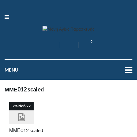
0
MENU
ΜΜΕ012 scaled
29-Νοέ-22
ΜΜΕ012 scaled