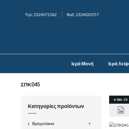
Τηλ: 2324071362
Φαξ: 2324020757
Ιερά Μονή
Ιερά Λεί
ΣΠΚ045
4-Ιαν-23
Κατηγορίες προϊόντων
Βραχιολάκια