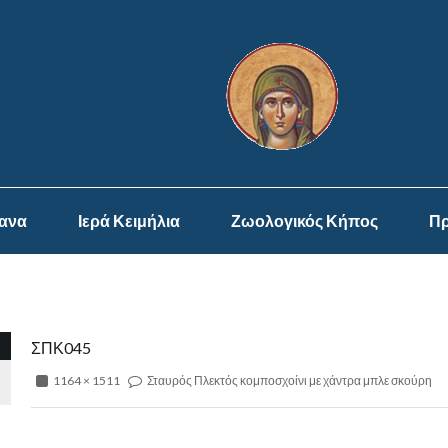
ψανα
Ιερά Κειμήλια
Ζωολογικός Κήπος
Πρ
ΣΠΚ045
1164 × 1511
Σταυρός Πλεκτός κομποσχοίνι με χάντρα μπλε σκούρη