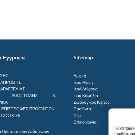
α Έγγραφα
Sitemap
ΗΣΗΣ
Αρχική
ΠΛΗΡΩΜΗΣ
Ιερά Μονή
ΠΑΡΑΓΓΕΛΙΑΣ
Ιερά Λείψανα
ΟΙ ΑΠΟΣΤΟΛΗΣ &
Ιερά Κειμήλια
ΙΚΑ
Ζωολογικός Κήπος
–ΕΠΙΣΤΡΟΦΕΣ ΠΡΟΪΌΝΤΩΝ
Προϊόντα
Η COOKIES
Νέα
Επικοινωνία
Για να παρέχ
α Προσωπικών Δεδομένων
αποθήκευση 