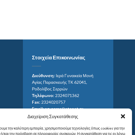
Στοιχεία Επικοινωνίας
Διεύθυνση:
Ιερά Γυναικεία Μονή
Αγίας Παρασκευής ΤΚ 62041,
Ροδολίβος Σερρών
Τηλέφωνο:
2324071362
Fax:
2324020757
Email:
ag_paras@otenet.gr
Email:
info@im-agparaskevis.gr
Διαχείριση Συγκατάθεσης
Ώρες επισκέψεων:
ουμε την καλύτερη εμπειρία, χρησιμοποιούμε τεχνολογίες όπως cookies για την
Από ανατολή έως και δύση του ηλίου.
ή/και την πρόσβαση σε πληροφορίες συσκευών. Η συγκατάθεση για τις εν λόγω