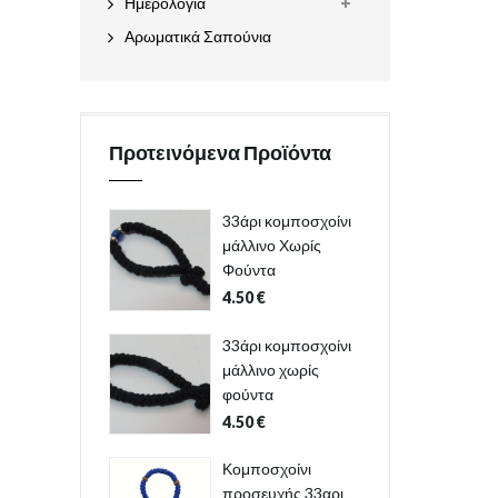
Ημερολόγια
Αρωματικά Σαπούνια
Προτεινόμενα Προϊόντα
33άρι κομποσχοίνι
μάλλινο Χωρίς
Φούντα
4.50
€
33άρι κομποσχοίνι
μάλλινο χωρίς
φούντα
4.50
€
Κομποσχοίνι
προσευχής 33αρι