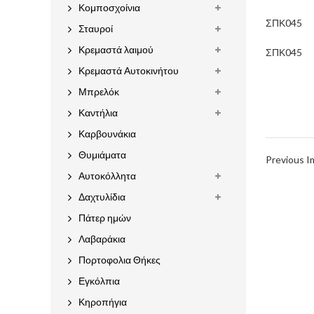
Κομποσχοίνια
ΣΠΚ045
Σταυροί
Κρεμαστά λαιμού
ΣΠΚ045
Κρεμαστά Αυτοκινήτου
Μπρελόκ
Καντήλια
Καρβουνάκια
Θυμιάματα
Previous 
Αυτοκόλλητα
Δαχτυλίδια
Πάτερ ημών
Λαβαράκια
Πορτοφολια Θήκες
Εγκόλπια
Κηροπήγια