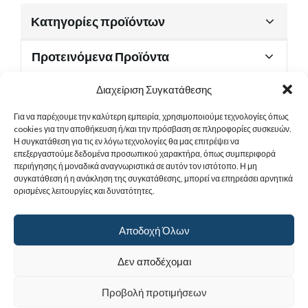
Κατηγορίες προϊόντων
Προτεινόμενα Προϊόντα
Διαχείριση Συγκατάθεσης
Για να παρέχουμε την καλύτερη εμπειρία, χρησιμοποιούμε τεχνολογίες όπως
Χρήσιμα Έγγραφα
cookies για την αποθήκευση ή/και την πρόσβαση σε πληροφορίες συσκευών.
Η συγκατάθεση για τις εν λόγω τεχνολογίες θα μας επιτρέψει να
επεξεργαστούμε δεδομένα προσωπικού χαρακτήρα, όπως συμπεριφορά
περιήγησης ή μοναδικά αναγνωριστικά σε αυτόν τον ιστότοπο. Η μη
Sitemap
συγκατάθεση ή η ανάκληση της συγκατάθεσης, μπορεί να επηρεάσει αρνητικά
ορισμένες λειτουργίες και δυνατότητες.
Στοιχεία Επικοινωνίας
Αποδοχή Όλων
© 2017
Ιερά Γυναικεία Μονή Αγίας Παρασκευής
. All rights reserved.
Δεν αποδέχομαι
Powered by |
Προβολή προτιμήσεων