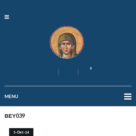
0
MENU
ΒΕΥ039
5-Οκτ-24