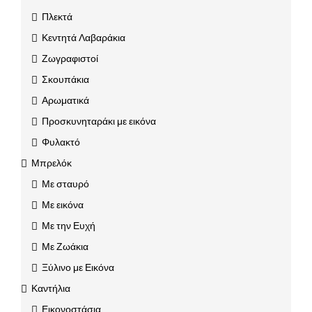
Πλεκτά
Κεντητά Λαβαράκια
Ζωγραφιστοί
Σκουπάκια
Αρωματικά
Προσκυνηταράκι με εικόνα
Φυλακτό
Μπρελόκ
Με σταυρό
Με εικόνα
Με την Ευχή
Με Ζωάκια
Ξύλινο με Εικόνα
Καντήλια
Εικονοστάσια