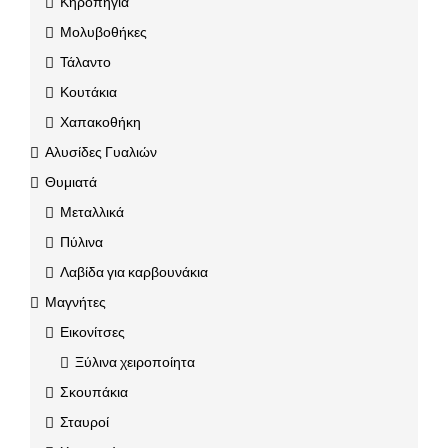
Κηροπήγια
Μολυβοθήκες
Τάλαντο
Κουτάκια
Χαπακοθήκη
Αλυσίδες Γυαλιών
Θυμιατά
Μεταλλικά
Πύλινα
Λαβίδα για καρβουνάκια
Μαγνήτες
Εικονίτσες
Ξύλινα χειροποίητα
Σκουπάκια
Σταυροί