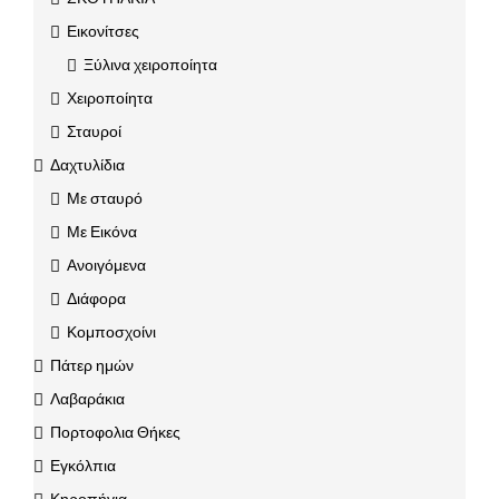
Εικονίτσες
Ξύλινα χειροποίητα
Χειροποίητα
Σταυροί
Δαχτυλίδια
Με σταυρό
Με Εικόνα
Ανοιγόμενα
Διάφορα
Κομποσχοίνι
Πάτερ ημών
Λαβαράκια
Πορτοφολια Θήκες
Εγκόλπια
Κηροπήγια