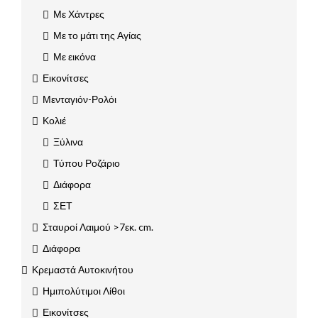
Με Χάντρες
Με το μάτι της Αγίας
Με εικόνα
Εικονίτσες
Μενταγιόν-Ρολόι
Κολιέ
Ξύλινα
Τύπου Ροζάριο
Διάφορα
ΣΕΤ
Σταυροί Λαιμού >7εκ. cm.
Διάφορα
Κρεμαστά Αυτοκινήτου
Ημιπολύτιμοι Λίθοι
Εικονίτσες