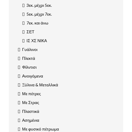
3εκ. μέχρι 5εκ.
5εκ. μέχρι 7εκ.
7εκ. και άνω
ΣΕΤ
ΙΣ ΧΣ ΝΙΚΑ
Γυάλινοι
Πλεκτά
Φίλντισι
Ανοιγόμενα
Ξύλινα & Μεταλλικά
Με πέτρες
Με Στρας
Πλαστικά
Ασημένια
Με φυσικό πέτρωμα