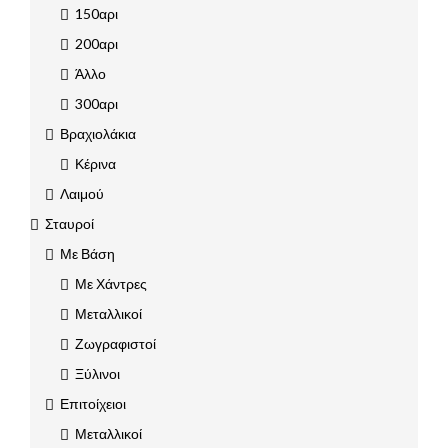
150αρι
200αρι
Άλλο
300αρι
Βραχιολάκια
Κέρινα
Λαιμού
Σταυροί
Με Βάση
Με Χάντρες
Μεταλλικοί
Ζωγραφιστοί
Ξύλινοι
Επιτοίχειοι
Μεταλλικοί