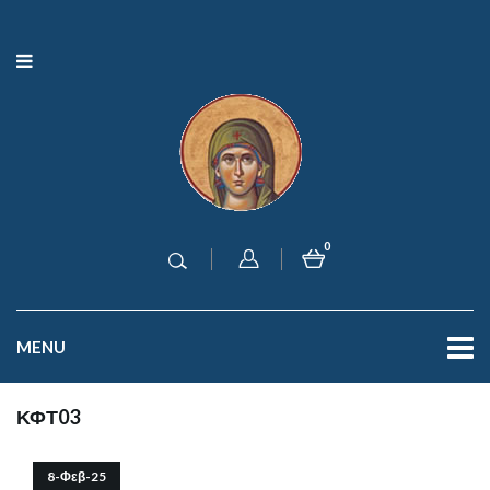
0
MENU
ΚΦΤ03
8-Φεβ-25