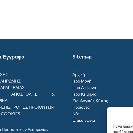
α Έγγραφα
Sitemap
ΗΣΗΣ
Αρχική
ΠΛΗΡΩΜΗΣ
Ιερά Μονή
ΠΑΡΑΓΓΕΛΙΑΣ
Ιερά Λείψανα
ΟΙ ΑΠΟΣΤΟΛΗΣ &
Ιερά Κειμήλια
ΙΚΑ
Ζωολογικός Κήπος
–ΕΠΙΣΤΡΟΦΕΣ ΠΡΟΪΌΝΤΩΝ
Προϊόντα
Η COOKIES
Νέα
Επικοινωνία
Για να παρέχ
α Προσωπικών Δεδομένων
αποθήκευση 