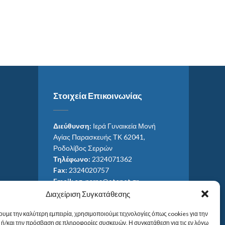
Στοιχεία Επικοινωνίας
Διεύθυνση:
Ιερά Γυναικεία Μονή
Αγίας Παρασκευής ΤΚ 62041,
Ροδολίβος Σερρών
Τηλέφωνο:
2324071362
Fax:
2324020757
Email:
ag_paras@otenet.gr
Email:
info@im-agparaskevis.gr
Διαχείριση Συγκατάθεσης
Ώρες επισκέψεων:
ουμε την καλύτερη εμπειρία, χρησιμοποιούμε τεχνολογίες όπως cookies για την
Από ανατολή έως και δύση του ηλίου.
ή/και την πρόσβαση σε πληροφορίες συσκευών. Η συγκατάθεση για τις εν λόγω