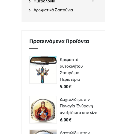
Ημερολόγια
Αρωματικά Σαπούνια
Προτεινόμενα Προϊόντα
Κρεμαστό
αυτοκινήτου
Σταυρό με
Περιστέρια
5.00
€
Δαχτυλίδι με την
Παναγία Ένθρονη
ανοξείδωτο one size
6.00
€
Δαχτυλίδι με την