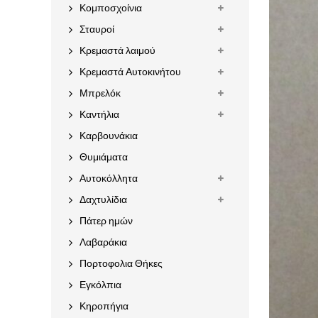
Κομποσχοίνια
Σταυροί
Κρεμαστά λαιμού
Κρεμαστά Αυτοκινήτου
Μπρελόκ
Καντήλια
Καρβουνάκια
Θυμιάματα
Αυτοκόλλητα
Δαχτυλίδια
Πάτερ ημών
Λαβαράκια
Πορτοφολια Θήκες
Εγκόλπια
Κηροπήγια