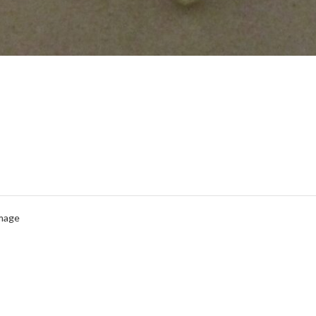
Image