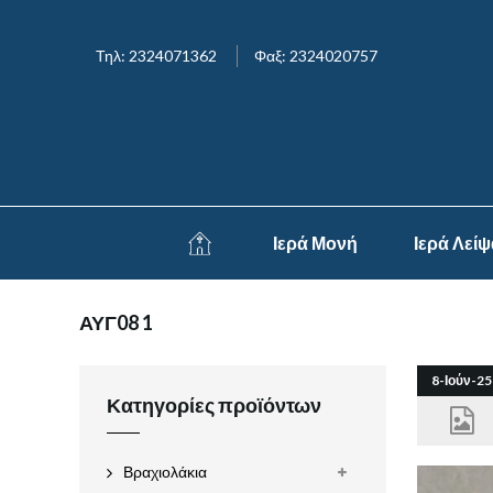
Τηλ: 2324071362
Φαξ: 2324020757
Ιερά Μονή
Ιερά Λεί
ΑΥΓ08 1
8-Ιούν-25
Κατηγορίες προϊόντων
Βραχιολάκια