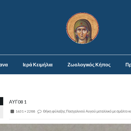
ψανα
Ιερά Κειμήλια
Ζωολογικός Κήπος
Πρ
ΑΥΓ08 1
1631 × 2288
Θήκη φύλαξης Πασχαλινού Αυγού μεταλλικό με σμάλτο και