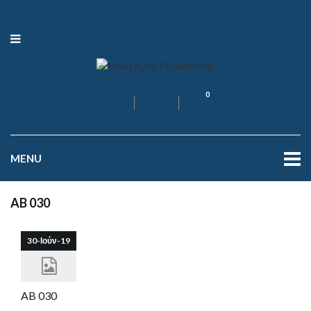
0
MENU
AB 030
30-Ιούν-19
AB 030