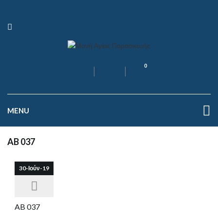
0
MENU
AB 037
30-Ιούν-19
AB 037