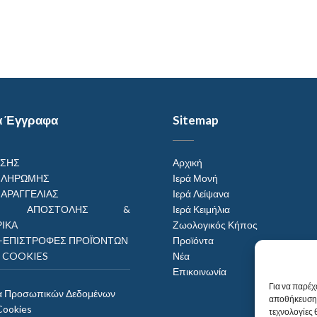
α Έγγραφα
Sitemap
ΗΣΗΣ
Αρχική
ΠΛΗΡΩΜΗΣ
Ιερά Μονή
ΠΑΡΑΓΓΕΛΙΑΣ
Ιερά Λείψανα
ΟΙ ΑΠΟΣΤΟΛΗΣ &
Ιερά Κειμήλια
ΙΚΑ
Ζωολογικός Κήπος
–ΕΠΙΣΤΡΟΦΕΣ ΠΡΟΪΌΝΤΩΝ
Προϊόντα
Η COOKIES
Νέα
Επικοινωνία
Για να παρέχ
α Προσωπικών Δεδομένων
αποθήκευση 
Cookies
τεχνολογίες