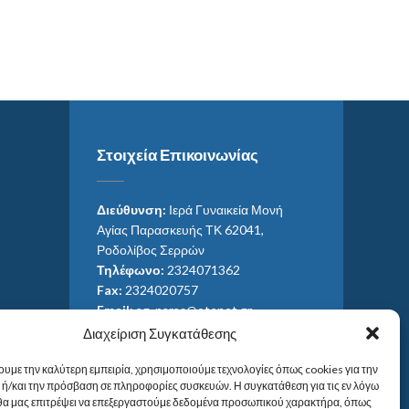
Στοιχεία Επικοινωνίας
Διεύθυνση:
Ιερά Γυναικεία Μονή
Αγίας Παρασκευής ΤΚ 62041,
Ροδολίβος Σερρών
Τηλέφωνο:
2324071362
Fax:
2324020757
Email:
ag_paras@otenet.gr
Email:
info@im-agparaskevis.gr
Διαχείριση Συγκατάθεσης
Ώρες επισκέψεων:
Από ανατολή έως και δύση του ηλίου.
ουμε την καλύτερη εμπειρία, χρησιμοποιούμε τεχνολογίες όπως cookies για την
ή/και την πρόσβαση σε πληροφορίες συσκευών. Η συγκατάθεση για τις εν λόγω
 θα μας επιτρέψει να επεξεργαστούμε δεδομένα προσωπικού χαρακτήρα, όπως