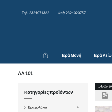
Τηλ: 2324071362
Φαξ: 2324020757
Ιερά Μονή
Ιερά Λεί
AA 101
1-Ιούλ-19
Κατηγορίες προϊόντων
Βραχιολάκια