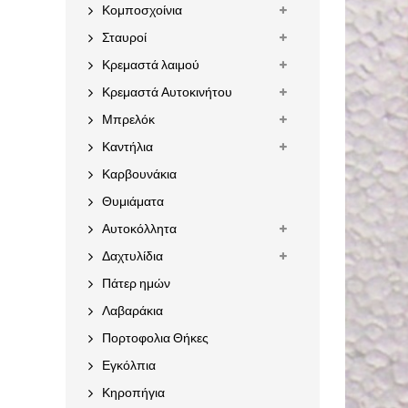
Κομποσχοίνια
Σταυροί
Κρεμαστά λαιμού
Κρεμαστά Αυτοκινήτου
Μπρελόκ
Καντήλια
Καρβουνάκια
Θυμιάματα
Αυτοκόλλητα
Δαχτυλίδια
Πάτερ ημών
Λαβαράκια
Πορτοφολια Θήκες
Εγκόλπια
Κηροπήγια