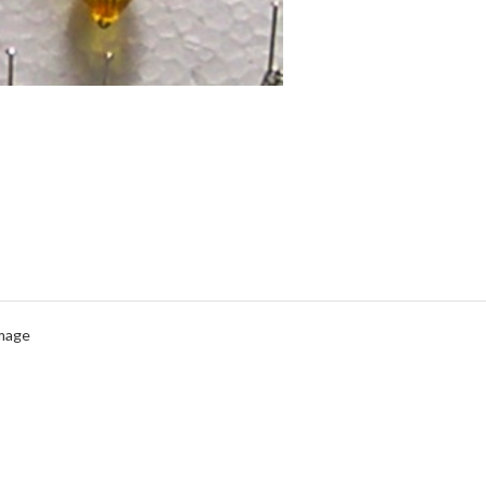
Image