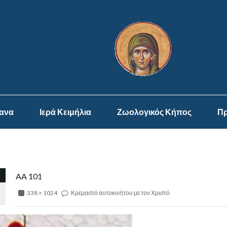
ψανα
Ιερά Κειμήλια
Ζωολογικός Κήπος
Πρ
AA 101
338 × 1024
Κρεμαστό αυτοκινήτου με τον Χριστό