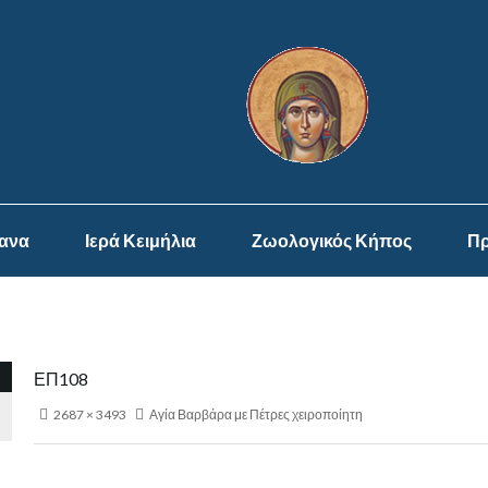
ψανα
Ιερά Κειμήλια
Ζωολογικός Κήπος
Πρ
ΕΠ108
2687 × 3493
Αγία Βαρβάρα με Πέτρες χειροποίητη