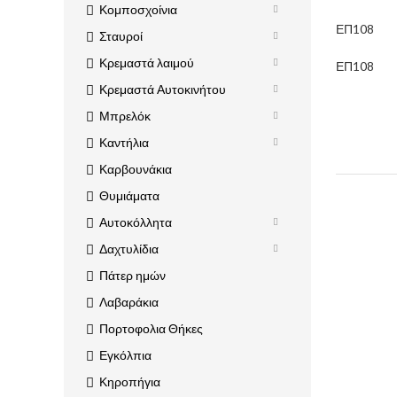
Κομποσχοίνια
ΕΠ108
Σταυροί
Κρεμαστά λαιμού
ΕΠ108
Κρεμαστά Αυτοκινήτου
Μπρελόκ
Καντήλια
Καρβουνάκια
Θυμιάματα
Αυτοκόλλητα
Δαχτυλίδια
Πάτερ ημών
Λαβαράκια
Πορτοφολια Θήκες
Εγκόλπια
Κηροπήγια