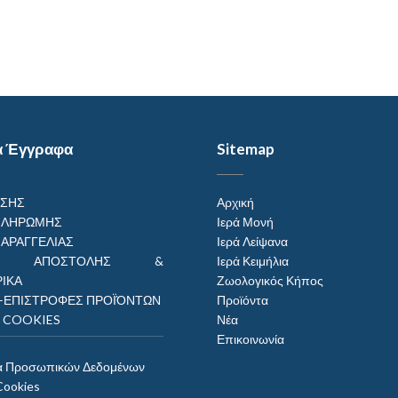
α Έγγραφα
Sitemap
ΗΣΗΣ
Αρχική
ΠΛΗΡΩΜΗΣ
Ιερά Μονή
ΠΑΡΑΓΓΕΛΙΑΣ
Ιερά Λείψανα
ΟΙ ΑΠΟΣΤΟΛΗΣ &
Ιερά Κειμήλια
ΙΚΑ
Ζωολογικός Κήπος
–ΕΠΙΣΤΡΟΦΕΣ ΠΡΟΪΌΝΤΩΝ
Προϊόντα
Η COOKIES
Νέα
Επικοινωνία
α Προσωπικών Δεδομένων
Cookies