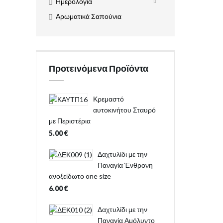
Ημερολόγια
Αρωματικά Σαπούνια
Προτεινόμενα Προϊόντα
Κρεμαστό
αυτοκινήτου Σταυρό
με Περιστέρια
5.00
€
Δαχτυλίδι με την
Παναγία Ένθρονη
ανοξείδωτο one size
6.00
€
Δαχτυλίδι με την
Παναγία Αμόλυντο