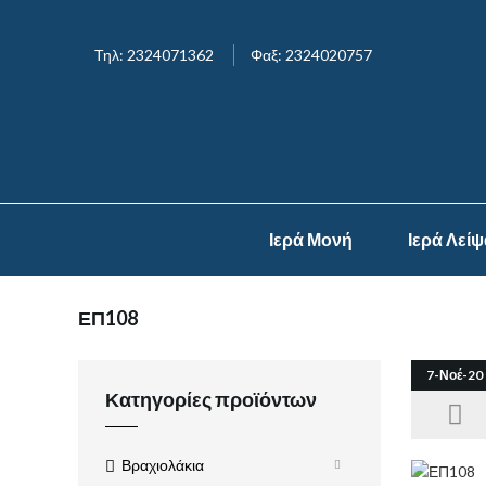
Τηλ: 2324071362
Φαξ: 2324020757
Ιερά Μονή
Ιερά Λεί
ΕΠ108
7-Νοέ-20
Κατηγορίες προϊόντων
Βραχιολάκια