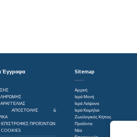
α Έγγραφα
Sitemap
ΗΣΗΣ
Αρχική
ΠΛΗΡΩΜΗΣ
Ιερά Μονή
ΠΑΡΑΓΓΕΛΙΑΣ
Ιερά Λείψανα
ΟΙ ΑΠΟΣΤΟΛΗΣ &
Ιερά Κειμήλια
ΙΚΑ
Ζωολογικός Κήπος
–ΕΠΙΣΤΡΟΦΕΣ ΠΡΟΪΌΝΤΩΝ
Προϊόντα
Η COOKIES
Νέα
Επικοινωνία