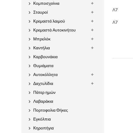
Κομποσχοίνια
Λ7
Σταυροί
Κρεμαστά λαιμού
Λ7
Κρεμαστά Αυτοκινήτου
Μπρελόκ
Καντήλια
Καρβουνάκια
Θυμιάματα
Αυτοκόλλητα
Δαχτυλίδια
Πάτερ ημών
Λαβαράκια
Πορτοφολια Θήκες
Εγκόλπια
Κηροπήγια