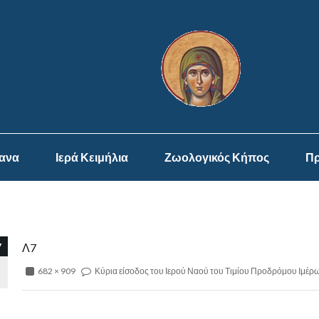
ψανα
Ιερά Κειμήλια
Ζωολογικός Κήπος
Πρ
7
Λ7
682 × 909
Κύρια είσοδος του Ιερού Ναού του Τιμίου Προδρόμου Ιμέρ