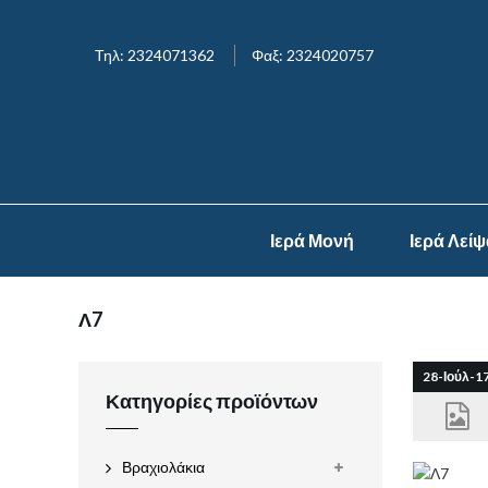
Τηλ: 2324071362
Φαξ: 2324020757
Ιερά Μονή
Ιερά Λεί
Λ7
28-Ιούλ-1
Κατηγορίες προϊόντων
Βραχιολάκια