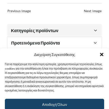
Previous Image
Next Image
Κατηγορίες προϊόντων
Προτεινόμενα Προϊόντα
Διαχείριση Συγκατάθεσης
Για να παρέχουμε την καλύτερη εμπειρία, χρησιμοποιούμε τεχνολογίες όπως
Χρήσιμα Έγγραφα
cookies για την αποθήκευση ή/και την πρόσβαση σε πληροφορίες συσκευών.
Η συγκατάθεση για τις εν λόγω τεχνολογίες θα μας επιτρέψει να
επεξεργαστούμε δεδομένα προσωπικού χαρακτήρα, όπως συμπεριφορά
περιήγησης ή μοναδικά αναγνωριστικά σε αυτόν τον ιστότοπο. Η μη
Sitemap
συγκατάθεση ή η ανάκληση της συγκατάθεσης, μπορεί να επηρεάσει αρνητικά
ορισμένες λειτουργίες και δυνατότητες.
Στοιχεία Επικοινωνίας
Αποδοχή Όλων