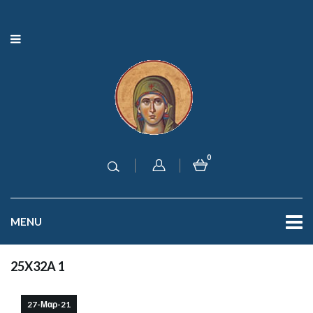
0
MENU
25X32A 1
27-Μαρ-21