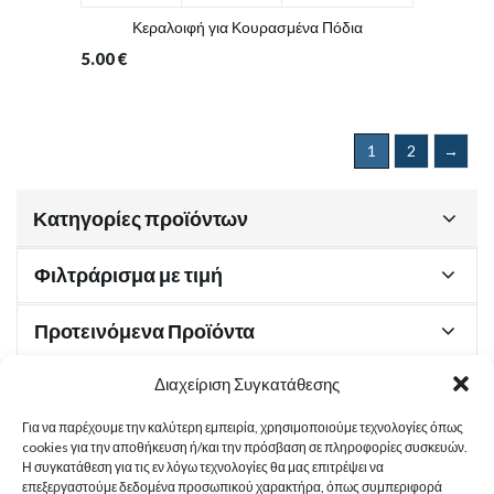
Κεραλοιφή για Κουρασμένα Πόδια
5.00
€
1
2
→
Κατηγορίες προϊόντων
Φιλτράρισμα με τιμή
Προτεινόμενα Προϊόντα
Διαχείριση Συγκατάθεσης
Για να παρέχουμε την καλύτερη εμπειρία, χρησιμοποιούμε τεχνολογίες όπως
Χρήσιμα Έγγραφα
cookies για την αποθήκευση ή/και την πρόσβαση σε πληροφορίες συσκευών.
Η συγκατάθεση για τις εν λόγω τεχνολογίες θα μας επιτρέψει να
επεξεργαστούμε δεδομένα προσωπικού χαρακτήρα, όπως συμπεριφορά