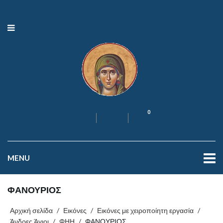
0
MENU
ΦΑΝΟΥΡΙΟΣ
Αρχική σελίδα
/
Εικόνες
/
Εικόνες με χειροποίητη εργασία
/
Άνδρες Άγιοι
/
ΦΗΗ
/
ΦΑΝΟΥΡΙΟΣ