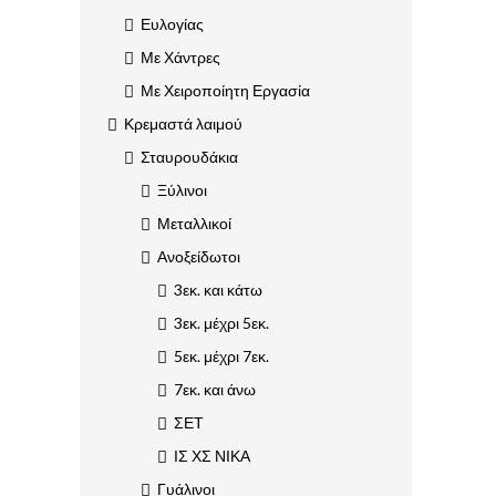
Ευλογίας
Με Χάντρες
Με Χειροποίητη Εργασία
Κρεμαστά λαιμού
Σταυρουδάκια
Ξύλινοι
Μεταλλικοί
Ανοξείδωτοι
3εκ. και κάτω
3εκ. μέχρι 5εκ.
5εκ. μέχρι 7εκ.
7εκ. και άνω
ΣΕΤ
ΙΣ ΧΣ ΝΙΚΑ
Γυάλινοι