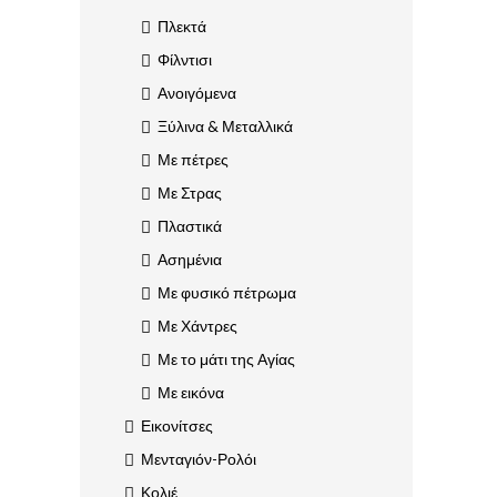
Πλεκτά
Φίλντισι
Ανοιγόμενα
Ξύλινα & Μεταλλικά
Με πέτρες
Με Στρας
Πλαστικά
Ασημένια
Με φυσικό πέτρωμα
Με Χάντρες
Με το μάτι της Αγίας
Με εικόνα
Εικονίτσες
Μενταγιόν-Ρολόι
Κολιέ