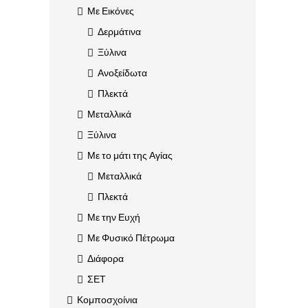
Με Εικόνες
Δερμάτινα
Ξύλινα
Ανοξείδωτα
Πλεκτά
Μεταλλικά
Ξύλινα
Με το μάτι της Αγίας
Μεταλλικά
Πλεκτά
Με την Ευχή
Με Φυσικό Πέτρωμα
Διάφορα
ΣΕΤ
Κομποσχοίνια