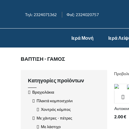
Τηλ: 2324071362
Φαξ: 2324020757
Ιερά Μονή
Ιερά Λεί
ΒΑΠΤΙΣΗ - ΓΑΜΟΣ
Προβολή
Κατηγορίες προϊόντων
Βραχιολάκια
Πλεκτά κομποσχοίνι
Αυτοκιν
Χοντρός κόμπος
2.00
€
Με χάντρες - πέτρες
Με λάστιχο