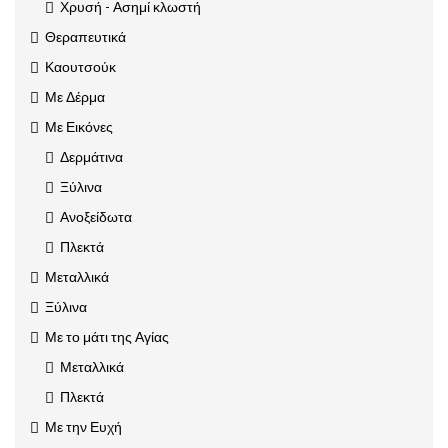
Χρυσή - Ασημί κλωστή
Θεραπευτικά
Καουτσούκ
Με Δέρμα
Με Εικόνες
Δερμάτινα
Ξύλινα
Ανοξείδωτα
Πλεκτά
Μεταλλικά
Ξύλινα
Με το μάτι της Αγίας
Μεταλλικά
Πλεκτά
Με την Ευχή