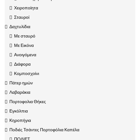
Χειροποίητα
Σταυροί
Δαχτυλίδια
Με σταυρό
Με Εικόνα
Ανοιγόμενα
Διάφορα
Κομποσχοίνι
Πάτερ ημών
Λαβαράκια
Πορτοφολια Θήκες
Εγκόλπια
Κηροπήγια
Ποδιές Τσάντες Πορτοφόλια Καπέλα
ΠΟΔΙΕΣ