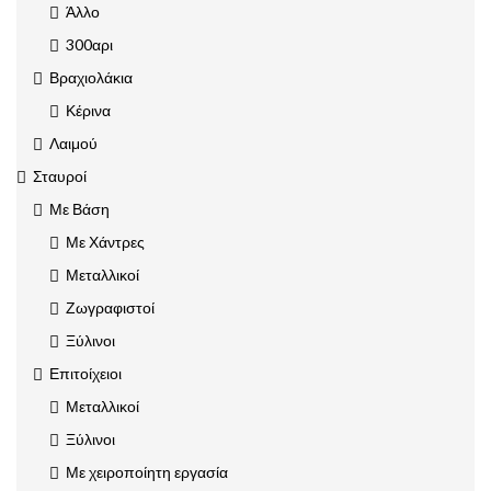
Άλλο
300αρι
Βραχιολάκια
Κέρινα
Λαιμού
Σταυροί
Με Βάση
Με Χάντρες
Μεταλλικοί
Ζωγραφιστοί
Ξύλινοι
Επιτοίχειοι
Μεταλλικοί
Ξύλινοι
Με χειροποίητη εργασία