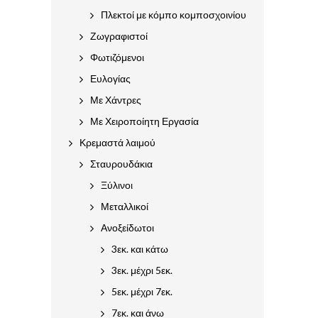
Πλεκτοί με κόμπο κομποσχοινίου
Ζωγραφιστοί
Φωτιζόμενοι
Ευλογίας
Με Χάντρες
Με Χειροποίητη Εργασία
Κρεμαστά λαιμού
Σταυρουδάκια
Ξύλινοι
Μεταλλικοί
Ανοξείδωτοι
3εκ. και κάτω
3εκ. μέχρι 5εκ.
5εκ. μέχρι 7εκ.
7εκ. και άνω