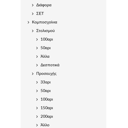
Διάφορα
ΣΕΤ
Κομποσχοίνια
Στολισμού
100αρι
50αρι
Άλλα
Δεσποτικά
Προσευχής
33αρι
50αρι
100αρι
150αρι
200αρι
Άλλο