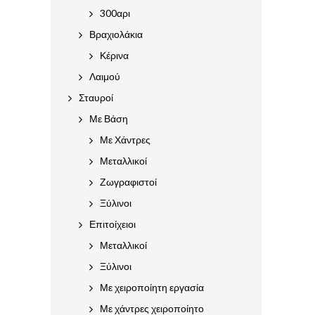
300αρι
Βραχιολάκια
Κέρινα
Λαιμού
Σταυροί
Με Βάση
Με Χάντρες
Μεταλλικοί
Ζωγραφιστοί
Ξύλινοι
Επιτοίχειοι
Μεταλλικοί
Ξύλινοι
Με χειροποίητη εργασία
Με χάντρες χειροποίητο