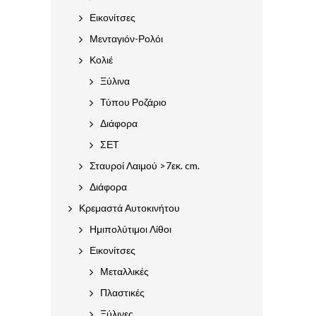
Εικονίτσες
Μενταγιόν-Ρολόι
Κολιέ
Ξύλινα
Τύπου Ροζάριο
Διάφορα
ΣΕΤ
Σταυροί Λαιμού >7εκ. cm.
Διάφορα
Κρεμαστά Αυτοκινήτου
Ημιπολύτιμοι Λίθοι
Εικονίτσες
Μεταλλικές
Πλαστικές
Ξύλινες