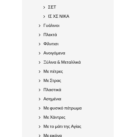
ΣΕΤ
ΙΣ ΧΣ ΝΙΚΑ
Γυάλινοι
Πλεκτά
Φίλντισι
Ανοιγόμενα
Ξύλινα & Μεταλλικά
Με πέτρες
Με Στρας
Πλαστικά
Ασημένια
Με φυσικό πέτρωμα
Με Χάντρες
Με το μάτι της Αγίας
Με εικόνα