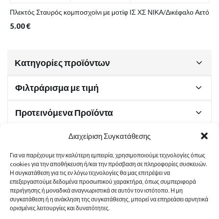
Πλεκτός Σταυρός κομποσχοίνι με μοτίφ ΙΣ ΧΣ ΝΙΚΑ/Δικέφαλο Αετό
5.00
€
Κατηγορίες προϊόντων
Φιλτράρισμα με τιμή
Προτεινόμενα Προϊόντα
Διαχείριση Συγκατάθεσης
Για να παρέχουμε την καλύτερη εμπειρία, χρησιμοποιούμε τεχνολογίες όπως
Χρήσιμα Έγγραφα
cookies για την αποθήκευση ή/και την πρόσβαση σε πληροφορίες συσκευών.
Η συγκατάθεση για τις εν λόγω τεχνολογίες θα μας επιτρέψει να
επεξεργαστούμε δεδομένα προσωπικού χαρακτήρα, όπως συμπεριφορά
περιήγησης ή μοναδικά αναγνωριστικά σε αυτόν τον ιστότοπο. Η μη
Sitemap
συγκατάθεση ή η ανάκληση της συγκατάθεσης, μπορεί να επηρεάσει αρνητικά
ορισμένες λειτουργίες και δυνατότητες.
Στοιχεία Επικοινωνίας