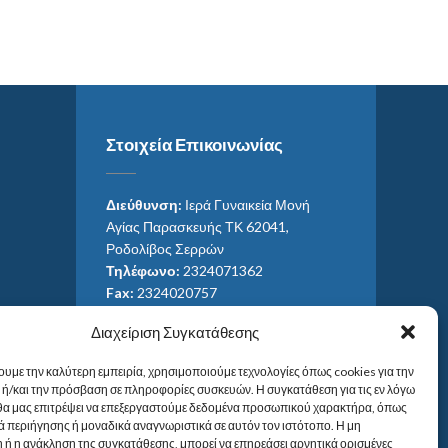
Στοιχεία Επικοινωνίας
Διεύθυνση:
Ιερά Γυναικεία Μονή
Αγίας Παρασκευής ΤΚ 62041,
Ροδολίβος Σερρών
Τηλέφωνο:
2324071362
Fax:
2324020757
Email:
ag_paras@otenet.gr
Διαχείριση Συγκατάθεσης
Email:
info@im-agparaskevis.gr
Ώρες επισκέψεων:
ουμε την καλύτερη εμπειρία, χρησιμοποιούμε τεχνολογίες όπως cookies για την
Από ανατολή έως και δύση του ηλίου.
ή/και την πρόσβαση σε πληροφορίες συσκευών. Η συγκατάθεση για τις εν λόγω
 θα μας επιτρέψει να επεξεργαστούμε δεδομένα προσωπικού χαρακτήρα, όπως
 περιήγησης ή μοναδικά αναγνωριστικά σε αυτόν τον ιστότοπο. Η μη
 ή η ανάκληση της συγκατάθεσης, μπορεί να επηρεάσει αρνητικά ορισμένες