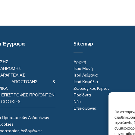
α Έγγραφα
Sitemap
ΗΣΗΣ
Αρχική
ΠΛΗΡΩΜΗΣ
Ιερά Μονή
ΠΑΡΑΓΓΕΛΙΑΣ
Ιερά Λείψανα
ΟΙ ΑΠΟΣΤΟΛΗΣ &
Ιερά Κειμήλια
ΙΚΑ
Ζωολογικός Κήπος
–ΕΠΙΣΤΡΟΦΕΣ ΠΡΟΪΌΝΤΩΝ
Προϊόντα
Η COOKIES
Νέα
Επικοινωνία
Για να παρέχ
α Προσωπικών Δεδομένων
αποθήκευση 
τεχνολογίες
Cookies
συμπεριφορά
Προστασίας Δεδομένων
συγκατάθεση