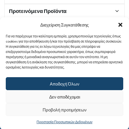
Προτεινόμενα Προϊόντα
Διαχείριση Συγκατάθεσης
Για να παρέχουμε την καλύτερη εμπειρία, χρησιμοποιούμε τεχνολογίες όπως
Χρήσιμα Έγγραφα
cookies για την αποθήκευση ή/και την πρόσβαση σε πληροφορίες συσκευών.
Η συγκατάθεση για τις εν λόγω τεχνολογίες θα μας επιτρέψει να
επεξεργαστούμε δεδομένα προσωπικού χαρακτήρα, όπως συμπεριφορά
περιήγησης ή μοναδικά αναγνωριστικά σε αυτόν τον ιστότοπο. Η μη
Sitemap
συγκατάθεση ή η ανάκληση της συγκατάθεσης, μπορεί να επηρεάσει αρνητικά
ορισμένες λειτουργίες και δυνατότητες.
Στοιχεία Επικοινωνίας
Αποδοχή Όλων
© 2017
Ιερά Γυναικεία Μονή Αγίας Παρασκευής
. All rights reserved.
Δεν αποδέχομαι
Powered by |
Προβολή προτιμήσεων
Προστασία Προσωπικών Δεδομένων