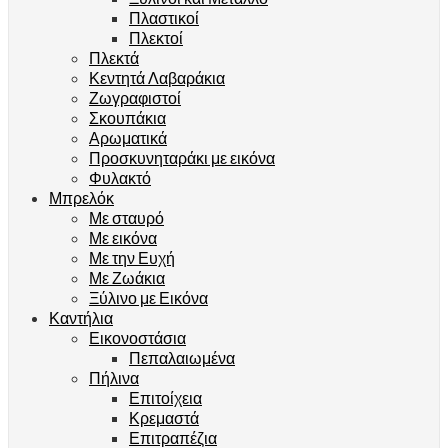
Πλαστικοί
Πλεκτοί
Πλεκτά
Κεντητά Λαβαράκια
Ζωγραφιστοί
Σκουπάκια
Αρωματικά
Προσκυνηταράκι με εικόνα
Φυλακτό
Μπρελόκ
Με σταυρό
Με εικόνα
Με την Ευχή
Με Ζωάκια
Ξύλινο με Εικόνα
Καντήλια
Εικονοστάσια
Πεπαλαιωμένα
Πήλινα
Επιτοίχεια
Κρεμαστά
Επιτραπέζια