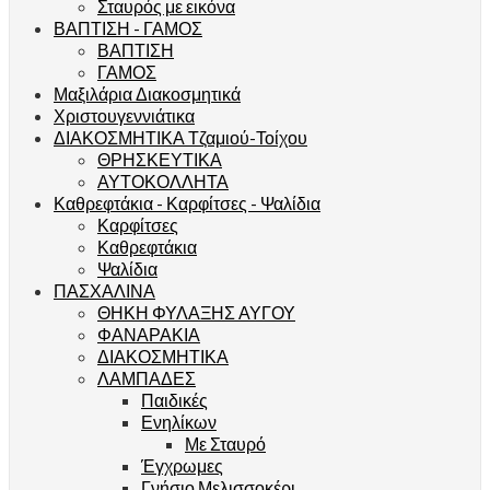
Σταυρός με εικόνα
ΒΑΠΤΙΣΗ - ΓΑΜΟΣ
ΒΑΠΤΙΣΗ
ΓΑΜΟΣ
Μαξιλάρια Διακοσμητικά
Χριστουγεννιάτικα
ΔΙΑΚΟΣΜΗΤΙΚΑ Τζαμιού-Τοίχου
ΘΡΗΣΚΕΥΤΙΚΑ
ΑΥΤΟΚΟΛΛΗΤΑ
Καθρεφτάκια - Καρφίτσες - Ψαλίδια
Καρφίτσες
Καθρεφτάκια
Ψαλίδια
ΠΑΣΧΑΛΙΝΑ
ΘΗΚΗ ΦΥΛΑΞΗΣ ΑΥΓΟΥ
ΦΑΝΑΡΑΚΙΑ
ΔΙΑΚΟΣΜΗΤΙΚΑ
ΛΑΜΠΑΔΕΣ
Παιδικές
Ενηλίκων
Με Σταυρό
Έγχρωμες
Γνήσιο Μελισσοκέρι