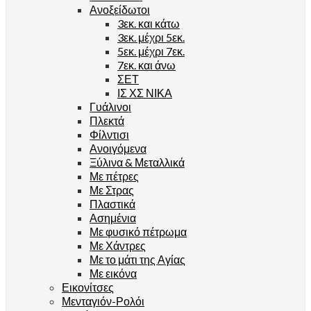
Ανοξείδωτοι
3εκ. και κάτω
3εκ. μέχρι 5εκ.
5εκ. μέχρι 7εκ.
7εκ. και άνω
ΣΕΤ
ΙΣ ΧΣ ΝΙΚΑ
Γυάλινοι
Πλεκτά
Φίλντισι
Ανοιγόμενα
Ξύλινα & Μεταλλικά
Με πέτρες
Με Στρας
Πλαστικά
Ασημένια
Με φυσικό πέτρωμα
Με Χάντρες
Με το μάτι της Αγίας
Με εικόνα
Εικονίτσες
Μενταγιόν-Ρολόι