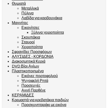
Θυμιατά
Μεταλλικά
Πύλινα
Λαβίδα για καρβουνάκια
Μαγνήτες
Εικονίτσες
Ξύλινα χειροποίητα
Σκουπάκια
Σταυροί
Χειροποίητα
Σφραγίδες Προσφόρων
ΑΛΥΣΙΔΕΣ - ΚΟΡΔΟΝΙΑ
Διακοσμητικά Κεριά
DVD Βίοι Αγίων
Πλαστικοποιημένα
Εικόνες πορτοφολιού
Ψυχοφελή Ρητά
Προσευχές
Αγνή Παρθένε
ΚΕΡΑΜΙΔΕΣ
Κρεμαστά για κρεβατάκια παιδιών
Προσκυνηταράκι με εικόνα