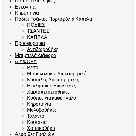
Πορτοφολια Θήκες
Εγκόλπια
Κηροπήγια
Ποδιές Τσάντες Πορτοφόλια Καπέλα
ΠΟΔΙΕΣ
ΤΣΑΝΤΕΣ
ΚΑΠΕΛΑ
Προσφοράρια
Αντιδωροθήκη
Μπιμπελά Διάφορα
ΔΙΑΦΟΡΑ
Ρεσό
Μπουκαλάκια Διακοσμητικά
Κουτάλες Διακοσμητικές
Εκκλησάκια Εικονίτσες
Χαρτοπετσετοθήκες
Κούπες για καφέ - γάλα
Κηροπήγια
Μολυβοθήκες
Τάλαντο
Κουτάκια
Χαπακοθήκη
Αλυσίδες Γυαλιών