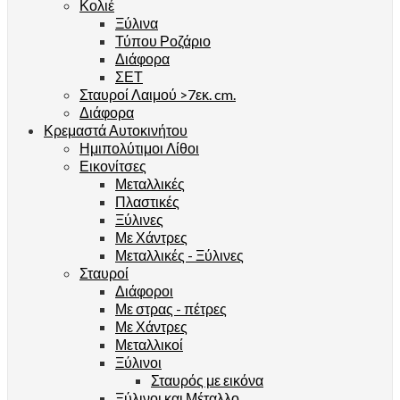
Κολιέ
Ξύλινα
Τύπου Ροζάριο
Διάφορα
ΣΕΤ
Σταυροί Λαιμού >7εκ. cm.
Διάφορα
Κρεμαστά Αυτοκινήτου
Ημιπολύτιμοι Λίθοι
Εικονίτσες
Μεταλλικές
Πλαστικές
Ξύλινες
Με Χάντρες
Μεταλλικές - Ξύλινες
Σταυροί
Διάφοροι
Με στρας - πέτρες
Με Χάντρες
Μεταλλικοί
Ξύλινοι
Σταυρός με εικόνα
Ξύλινοι και Μέταλλο