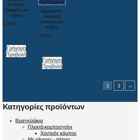
Αγαπημένα
κινητού
Σταυρός με
Κρεμαστό
στρας
κινητού
Σταυρός με
2.50
€
στρας
2.50
€
Γρήγορη
Προβολή
Γρήγορη
Προβολή
1
2
→
Κατηγορίες προϊόντων
Βραχιολάκια
Πλεκτά κομποσχοίνι
Χοντρός κόμπος
Με χάντρες - πέτρες