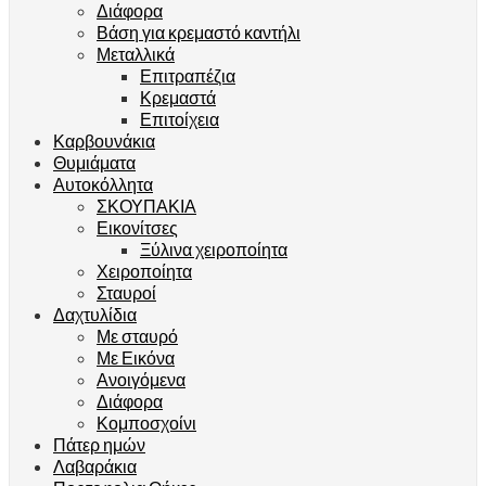
Διάφορα
Βάση για κρεμαστό καντήλι
Μεταλλικά
Επιτραπέζια
Κρεμαστά
Επιτοίχεια
Καρβουνάκια
Θυμιάματα
Αυτοκόλλητα
ΣΚΟΥΠΑΚΙΑ
Εικονίτσες
Ξύλινα χειροποίητα
Χειροποίητα
Σταυροί
Δαχτυλίδια
Με σταυρό
Με Εικόνα
Ανοιγόμενα
Διάφορα
Κομποσχοίνι
Πάτερ ημών
Λαβαράκια