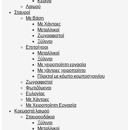
Κέρινα
Λαιμού
Σταυροί
Με Βάση
Με Χάντρες
Μεταλλικοί
Ζωγραφιστοί
Ξύλινοι
Επιτοίχειοι
Μεταλλικοί
Ξύλινοι
Με χειροποίητη εργασία
Με χάντρες χειροποίητο
Πλεκτοί με κόμπο κομποσχοινίου
Ζωγραφιστοί
Φωτιζόμενοι
Ευλογίας
Με Χάντρες
Με Χειροποίητη Εργασία
Κρεμαστά λαιμού
Σταυρουδάκια
Ξύλινοι
Μεταλλικοί