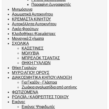
Παραφίνη ζωγραφιστές
Μνημόσυνα
Αρωματικά Αυτοκινήτου
ΚΡΕΜΑΣΤΑ ΚΙΝΗΤΟΥ
Αυτοκόλλητα Αυτοκινήτου
Λικέρ Φρούτων
Κλειδοθήκες/Κρεμάστρες
Μοναχικά Σχήματα
ΣΧΟΛΙΚΑ
ΚΑΣΕΤΙΝΕΣ
ΜΟΛΥΒΙΑ
ΜΠΡΕΛΟΚ ΤΣΑΝΤΑΣ
ΘΗΚΗ ΓΥΑΛΙΩΝ
Θήκη Γυαλιών
ΜΥΡΟ ΑΓΙΟΥ ΟΡΟΥΣ
ΔΙΑΚΟΣΜΗΤΙΚΑ ΚΗΠΟΥ/ΑΝΟΙΞΗ
Για Γκαζόν - Γλάστρα
Ζωάκια αγαλματίδια από ρητίνης
ΦΩΤΙΖΟΜΕΝΑ
ΡΟΛΟΪΑ / ΚΑΘΡΕΠΤΕΣ ΤΟΙΧΟΥ
Εικόνες
Εικόνες Ψηφιδωτές