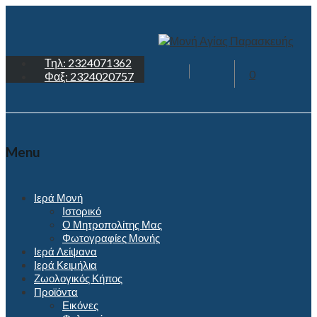
Τηλ: 2324071362
0
Φαξ: 2324020757
Menu
Ιερά Μονή
Ιστορικό
Ο Μητροπολίτης Μας
Φωτογραφίες Μονής
Ιερά Λείψανα
Ιερά Κειμήλια
Ζωολογικός Κήπος
Προϊόντα
Εικόνες