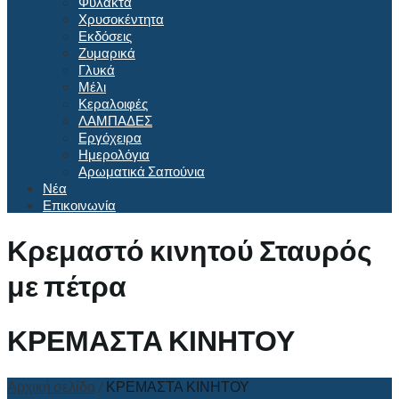
Φυλακτά
Χρυσοκέντητα
Εκδόσεις
Ζυμαρικά
Γλυκά
Μέλι
Κεραλοιφές
ΛΑΜΠΑΔΕΣ
Εργόχειρα
Ημερολόγια
Αρωματικά Σαπούνια
Νέα
Επικοινωνία
Κρεμαστό κινητού Σταυρός
με πέτρα
ΚΡΕΜΑΣΤΑ ΚΙΝΗΤΟΥ
Αρχική σελίδα
/
ΚΡΕΜΑΣΤΑ ΚΙΝΗΤΟΥ