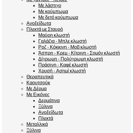
Με λάστιχο
Με κούμπωμα
Με δετό κούμπωμα
Ανοξείδωτα
Πλεκτά με Σταυρό
Μαύρη κλωστή
Γαλάζια - Μπλε κλωστή
Ροζ - Κόκκινη - Μοβ κλωστή
Άσπρη - Κρεμ - Κίτρινη - Σομόν κλωστή
Δίχρωμη - Πολύχρωμη κλωστή
Πράσινη - Καφέ κλωστή
Χρυσή - Ασημί κλωστή
Θεραπευτικά
Καουτσούκ
Με Δέρμα
Με Εικόνες
Δερμάτινα
Ξύλινα
Ανοξείδωτα
Πλεκτά
Μεταλλικά
Ξύλινα