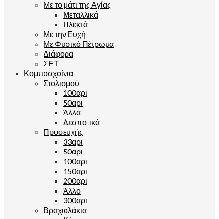
Με το μάτι της Αγίας
Μεταλλικά
Πλεκτά
Με την Ευχή
Με Φυσικό Πέτρωμα
Διάφορα
ΣΕΤ
Κομποσχοίνια
Στολισμού
100αρι
50αρι
Άλλα
Δεσποτικά
Προσευχής
33αρι
50αρι
100αρι
150αρι
200αρι
Άλλο
300αρι
Βραχιολάκια