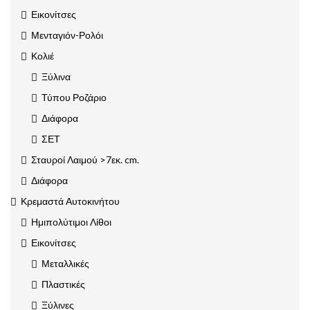
Εικονίτσες
Μενταγιόν-Ρολόι
Κολιέ
Ξύλινα
Τύπου Ροζάριο
Διάφορα
ΣΕΤ
Σταυροί Λαιμού >7εκ. cm.
Διάφορα
Κρεμαστά Αυτοκινήτου
Ημιπολύτιμοι Λίθοι
Εικονίτσες
Μεταλλικές
Πλαστικές
Ξύλινες