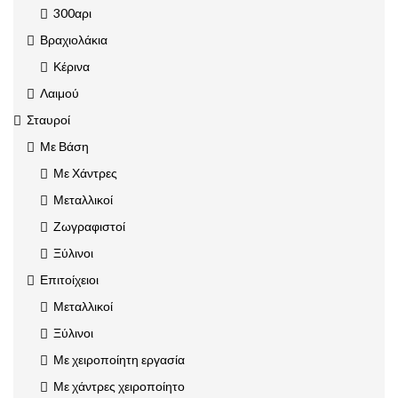
300αρι
Βραχιολάκια
Κέρινα
Λαιμού
Σταυροί
Με Βάση
Με Χάντρες
Μεταλλικοί
Ζωγραφιστοί
Ξύλινοι
Επιτοίχειοι
Μεταλλικοί
Ξύλινοι
Με χειροποίητη εργασία
Με χάντρες χειροποίητο