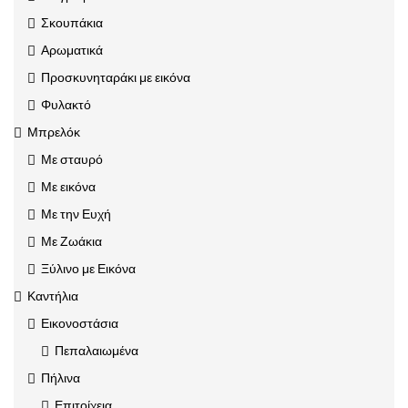
Σκουπάκια
Αρωματικά
Προσκυνηταράκι με εικόνα
Φυλακτό
Μπρελόκ
Με σταυρό
Με εικόνα
Με την Ευχή
Με Ζωάκια
Ξύλινο με Εικόνα
Καντήλια
Εικονοστάσια
Πεπαλαιωμένα
Πήλινα
Επιτοίχεια