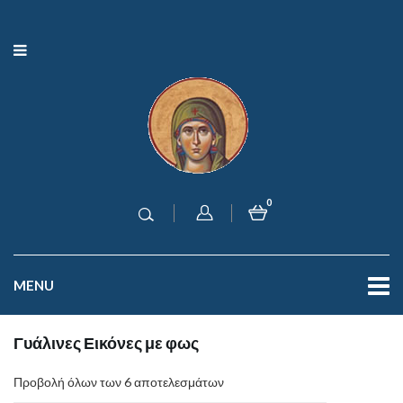
0
MENU
Γυάλινες Εικόνες με φως
Προβολή όλων των 6 αποτελεσμάτων