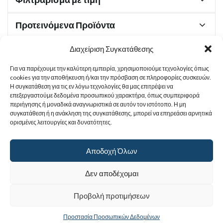
Προτεινόμενα Προϊόντα
Διαχείριση Συγκατάθεσης
Για να παρέχουμε την καλύτερη εμπειρία, χρησιμοποιούμε τεχνολογίες όπως
Χρήσιμα Έγγραφα
cookies για την αποθήκευση ή/και την πρόσβαση σε πληροφορίες συσκευών.
Η συγκατάθεση για τις εν λόγω τεχνολογίες θα μας επιτρέψει να
επεξεργαστούμε δεδομένα προσωπικού χαρακτήρα, όπως συμπεριφορά
περιήγησης ή μοναδικά αναγνωριστικά σε αυτόν τον ιστότοπο. Η μη
Sitemap
συγκατάθεση ή η ανάκληση της συγκατάθεσης, μπορεί να επηρεάσει αρνητικά
ορισμένες λειτουργίες και δυνατότητες.
Στοιχεία Επικοινωνίας
Αποδοχή Όλων
© 2017
Ιερά Γυναικεία Μονή Αγίας Παρασκευής
. All rights reserved.
Δεν αποδέχομαι
Powered by |
Προβολή προτιμήσεων
Προστασία Προσωπικών Δεδομένων