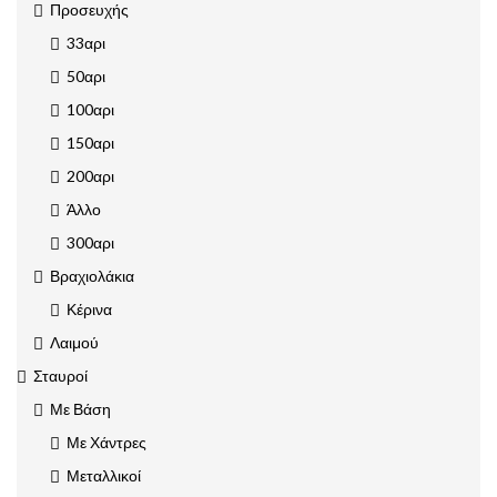
Προσευχής
33αρι
50αρι
100αρι
150αρι
200αρι
Άλλο
300αρι
Βραχιολάκια
Κέρινα
Λαιμού
Σταυροί
Με Βάση
Με Χάντρες
Μεταλλικοί