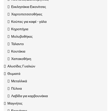
Εκκλησάκια Εικονίτσες
Χαρτοπετσετοθήκες
Κούπες για καφέ - γάλα
Κηροπήγια
Μολυβοθήκες
Τάλαντο
Κουτάκια
Χαπακοθήκη
Αλυσίδες Γυαλιών
Θυμιατά
Μεταλλικά
Πύλινα
Λαβίδα για καρβουνάκια
Μαγνήτες
Εικονίτσες