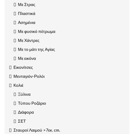
Με Στρας
Πλαστικά
Ασημένια
Με φυσικό πέτρωμα
Με Χάντρες
Με το μάτι της Αγίας
Με εικόνα
Εικονίτσες
Μενταγιόν-Ρολόι
Κολιέ
Ξύλινα
Τύπου Ροζάριο
Διάφορα
ΣΕΤ
Σταυροί Λαιμού >7εκ. cm.