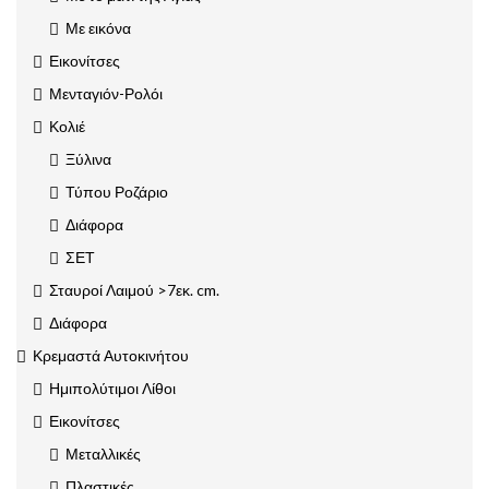
Με εικόνα
Εικονίτσες
Μενταγιόν-Ρολόι
Κολιέ
Ξύλινα
Τύπου Ροζάριο
Διάφορα
ΣΕΤ
Σταυροί Λαιμού >7εκ. cm.
Διάφορα
Κρεμαστά Αυτοκινήτου
Ημιπολύτιμοι Λίθοι
Εικονίτσες
Μεταλλικές
Πλαστικές