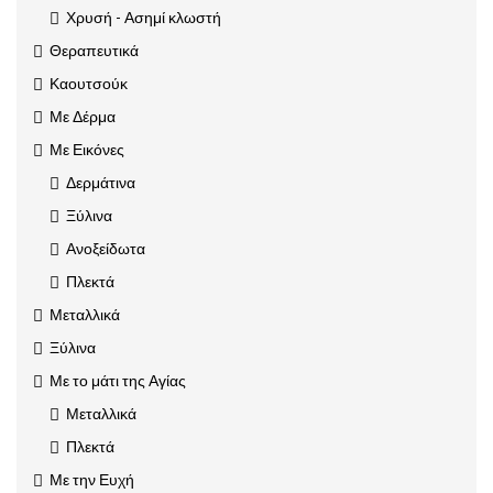
Χρυσή - Ασημί κλωστή
Θεραπευτικά
Καουτσούκ
Με Δέρμα
Με Εικόνες
Δερμάτινα
Ξύλινα
Ανοξείδωτα
Πλεκτά
Μεταλλικά
Ξύλινα
Με το μάτι της Αγίας
Μεταλλικά
Πλεκτά
Με την Ευχή