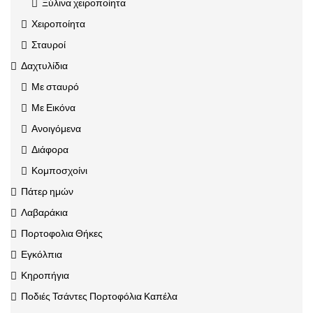
Ξύλινα χειροποίητα
Χειροποίητα
Σταυροί
Δαχτυλίδια
Με σταυρό
Με Εικόνα
Ανοιγόμενα
Διάφορα
Κομποσχοίνι
Πάτερ ημών
Λαβαράκια
Πορτοφολια Θήκες
Εγκόλπια
Κηροπήγια
Ποδιές Τσάντες Πορτοφόλια Καπέλα