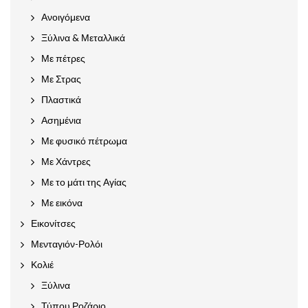
Ανοιγόμενα
Ξύλινα & Μεταλλικά
Με πέτρες
Με Στρας
Πλαστικά
Ασημένια
Με φυσικό πέτρωμα
Με Χάντρες
Με το μάτι της Αγίας
Με εικόνα
Εικονίτσες
Μενταγιόν-Ρολόι
Κολιέ
Ξύλινα
Τύπου Ροζάριο