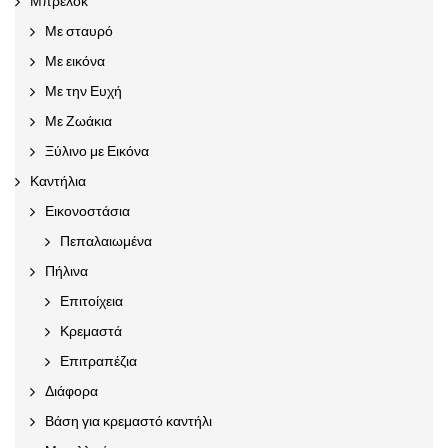
Μπρελόκ
Με σταυρό
Με εικόνα
Με την Ευχή
Με Ζωάκια
Ξύλινο με Εικόνα
Καντήλια
Εικονοστάσια
Πεπαλαιωμένα
Πήλινα
Επιτοίχεια
Κρεμαστά
Επιτραπέζια
Διάφορα
Βάση για κρεμαστό καντήλι