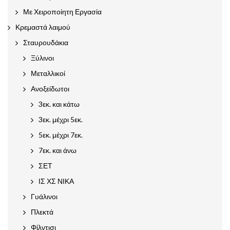
Με Χειροποίητη Εργασία
Κρεμαστά λαιμού
Σταυρουδάκια
Ξύλινοι
Μεταλλικοί
Ανοξείδωτοι
3εκ. και κάτω
3εκ. μέχρι 5εκ.
5εκ. μέχρι 7εκ.
7εκ. και άνω
ΣΕΤ
ΙΣ ΧΣ ΝΙΚΑ
Γυάλινοι
Πλεκτά
Φίλντισι