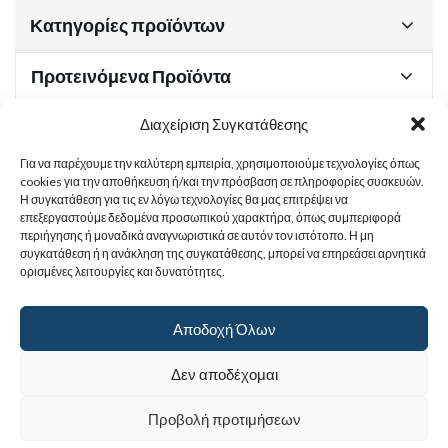
Κατηγορίες προϊόντων
Προτεινόμενα Προϊόντα
Διαχείριση Συγκατάθεσης
Για να παρέχουμε την καλύτερη εμπειρία, χρησιμοποιούμε τεχνολογίες όπως
Χρήσιμα Έγγραφα
cookies για την αποθήκευση ή/και την πρόσβαση σε πληροφορίες συσκευών.
Η συγκατάθεση για τις εν λόγω τεχνολογίες θα μας επιτρέψει να
επεξεργαστούμε δεδομένα προσωπικού χαρακτήρα, όπως συμπεριφορά
περιήγησης ή μοναδικά αναγνωριστικά σε αυτόν τον ιστότοπο. Η μη
Sitemap
συγκατάθεση ή η ανάκληση της συγκατάθεσης, μπορεί να επηρεάσει αρνητικά
ορισμένες λειτουργίες και δυνατότητες.
Στοιχεία Επικοινωνίας
Αποδοχή Όλων
© 2017
Ιερά Γυναικεία Μονή Αγίας Παρασκευής
. All rights reserved.
Δεν αποδέχομαι
Powered by |
Προβολή προτιμήσεων