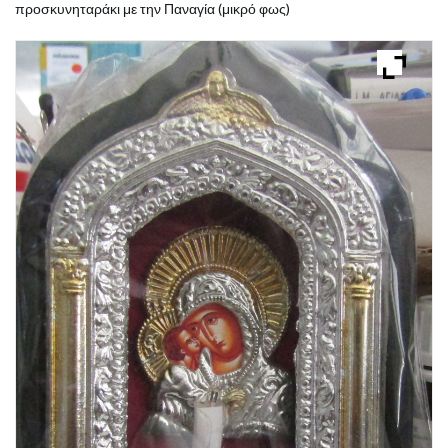
προσκυνηταράκι με την Παναγία (μικρό φως)