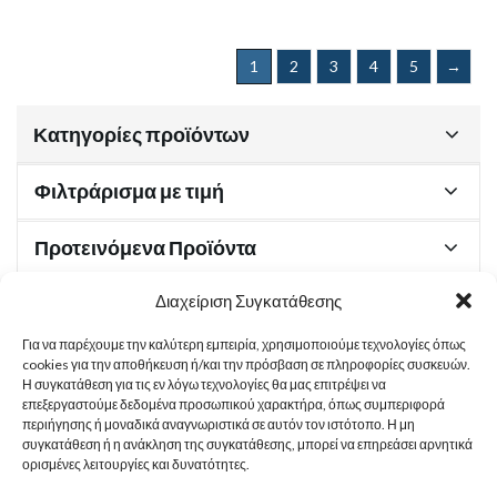
1
2
3
4
5
→
Κατηγορίες προϊόντων
Φιλτράρισμα με τιμή
Προτεινόμενα Προϊόντα
Διαχείριση Συγκατάθεσης
Για να παρέχουμε την καλύτερη εμπειρία, χρησιμοποιούμε τεχνολογίες όπως
Χρήσιμα Έγγραφα
cookies για την αποθήκευση ή/και την πρόσβαση σε πληροφορίες συσκευών.
Η συγκατάθεση για τις εν λόγω τεχνολογίες θα μας επιτρέψει να
επεξεργαστούμε δεδομένα προσωπικού χαρακτήρα, όπως συμπεριφορά
περιήγησης ή μοναδικά αναγνωριστικά σε αυτόν τον ιστότοπο. Η μη
Sitemap
συγκατάθεση ή η ανάκληση της συγκατάθεσης, μπορεί να επηρεάσει αρνητικά
ορισμένες λειτουργίες και δυνατότητες.
Στοιχεία Επικοινωνίας