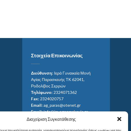
Στοιχεία Επικοινωνίας
Διεύθυνση:
Ιερά Γυναικεία Μονή
Αγίας Παρασκευής ΤΚ 62041,
Ροδολίβος Σερρών
Τηλέφωνο:
2324071362
Fax:
2324020757
Email:
ag_paras@otenet.gr
Email:
info@im-agparaskevis.gr
Ώρες επισκέψεων:
Διαχείριση Συγκατάθεσης
Από ανατολή έως και δύση του ηλίου.
ουμε την καλύτερη εμπειρία, χρησιμοποιούμε τεχνολογίες όπως cookies για την