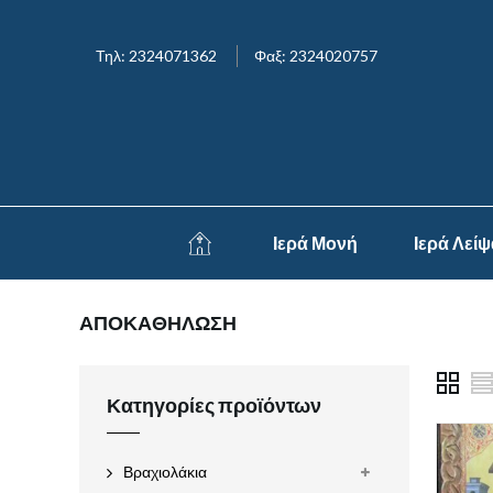
Τηλ: 2324071362
Φαξ: 2324020757
Ιερά Μονή
Ιερά Λεί
ΑΠΟΚΑΘΗΛΩΣΗ
Κατηγορίες προϊόντων
Βραχιολάκια