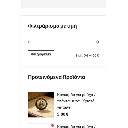
Φιλτράρισμα με τιμή
Φιλτράρισμα
Τιμή:
0 €
—
30 €
Προτεινόμενα Προϊόντα
Κονκάρδα για ρούχα /
τσάντα με τον Χριστό
vintage
5.00
€
Κονκάρδα για ρούχα /