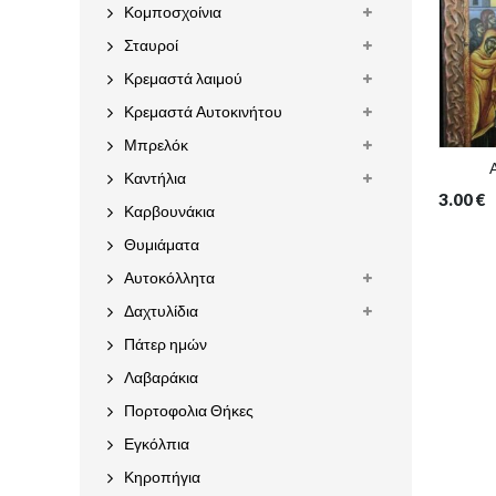
Κομποσχοίνια
Σταυροί
Κρεμαστά λαιμού
Κρεμαστά Αυτοκινήτου
Μπρελόκ
Καντήλια
3.00
€
Καρβουνάκια
Θυμιάματα
Αυτοκόλλητα
Δαχτυλίδια
Πάτερ ημών
Λαβαράκια
Πορτοφολια Θήκες
Εγκόλπια
Κηροπήγια