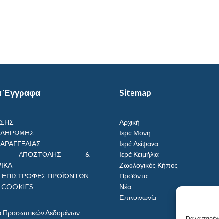
α Έγγραφα
Sitemap
ΗΣΗΣ
Αρχική
ΠΛΗΡΩΜΗΣ
Ιερά Μονή
ΠΑΡΑΓΓΕΛΙΑΣ
Ιερά Λείψανα
ΟΙ ΑΠΟΣΤΟΛΗΣ &
Ιερά Κειμήλια
ΙΚΑ
Ζωολογικός Κήπος
–ΕΠΙΣΤΡΟΦΕΣ ΠΡΟΪΌΝΤΩΝ
Προϊόντα
Η COOKIES
Νέα
Επικοινωνία
α Προσωπικών Δεδομένων
Για να παρέχ