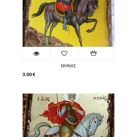
ΜΗΝΑΣ
3.00
€