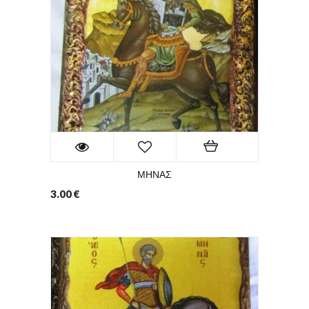
ΜΗΝΑΣ
3.00
€