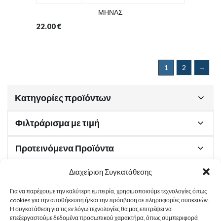
ΜΗΝΑΣ
22.00
€
1
2
→
Κατηγορίες προϊόντων
Φιλτράρισμα με τιμή
Προτεινόμενα Προϊόντα
Διαχείριση Συγκατάθεσης
Για να παρέχουμε την καλύτερη εμπειρία, χρησιμοποιούμε τεχνολογίες όπως
Χρήσιμα Έγγραφα
cookies για την αποθήκευση ή/και την πρόσβαση σε πληροφορίες συσκευών.
Η συγκατάθεση για τις εν λόγω τεχνολογίες θα μας επιτρέψει να
επεξεργαστούμε δεδομένα προσωπικού χαρακτήρα, όπως συμπεριφορά