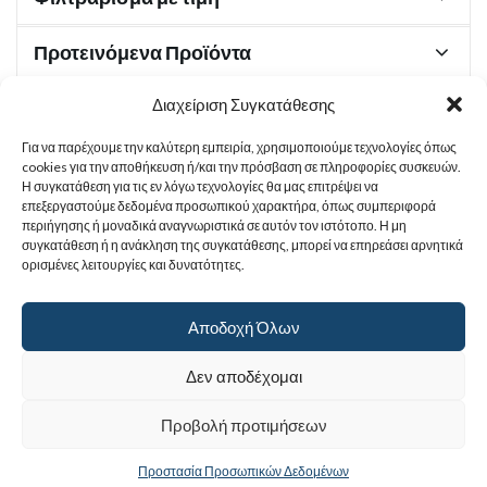
Προτεινόμενα Προϊόντα
Διαχείριση Συγκατάθεσης
Για να παρέχουμε την καλύτερη εμπειρία, χρησιμοποιούμε τεχνολογίες όπως
Χρήσιμα Έγγραφα
cookies για την αποθήκευση ή/και την πρόσβαση σε πληροφορίες συσκευών.
Η συγκατάθεση για τις εν λόγω τεχνολογίες θα μας επιτρέψει να
επεξεργαστούμε δεδομένα προσωπικού χαρακτήρα, όπως συμπεριφορά
περιήγησης ή μοναδικά αναγνωριστικά σε αυτόν τον ιστότοπο. Η μη
Sitemap
συγκατάθεση ή η ανάκληση της συγκατάθεσης, μπορεί να επηρεάσει αρνητικά
ορισμένες λειτουργίες και δυνατότητες.
Στοιχεία Επικοινωνίας
Αποδοχή Όλων
© 2017
Ιερά Γυναικεία Μονή Αγίας Παρασκευής
. All rights reserved.
Δεν αποδέχομαι
Powered by |
Προβολή προτιμήσεων
Προστασία Προσωπικών Δεδομένων