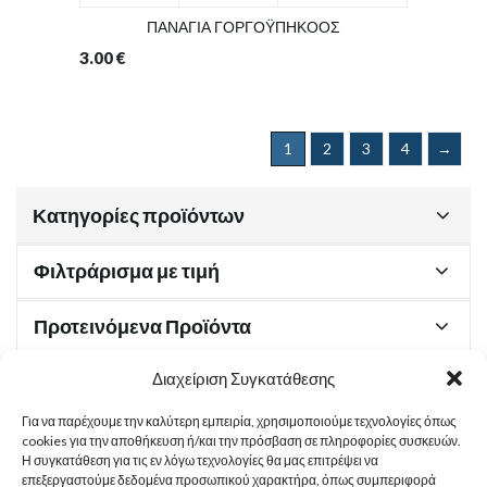
ΠΑΝΑΓΙΑ ΓΟΡΓΟΫΠΗΚΟΟΣ
3.00
€
1
2
3
4
→
Κατηγορίες προϊόντων
Φιλτράρισμα με τιμή
Προτεινόμενα Προϊόντα
Διαχείριση Συγκατάθεσης
Για να παρέχουμε την καλύτερη εμπειρία, χρησιμοποιούμε τεχνολογίες όπως
Χρήσιμα Έγγραφα
cookies για την αποθήκευση ή/και την πρόσβαση σε πληροφορίες συσκευών.
Η συγκατάθεση για τις εν λόγω τεχνολογίες θα μας επιτρέψει να
επεξεργαστούμε δεδομένα προσωπικού χαρακτήρα, όπως συμπεριφορά