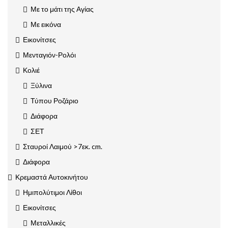
Με το μάτι της Αγίας
Με εικόνα
Εικονίτσες
Μενταγιόν-Ρολόι
Κολιέ
Ξύλινα
Τύπου Ροζάριο
Διάφορα
ΣΕΤ
Σταυροί Λαιμού >7εκ. cm.
Διάφορα
Κρεμαστά Αυτοκινήτου
Ημιπολύτιμοι Λίθοι
Εικονίτσες
Μεταλλικές