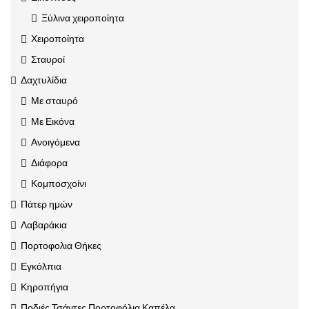
Ξύλινα χειροποίητα
Χειροποίητα
Σταυροί
Δαχτυλίδια
Με σταυρό
Με Εικόνα
Ανοιγόμενα
Διάφορα
Κομποσχοίνι
Πάτερ ημών
Λαβαράκια
Πορτοφολια Θήκες
Εγκόλπια
Κηροπήγια
Ποδιές Τσάντες Πορτοφόλια Καπέλα