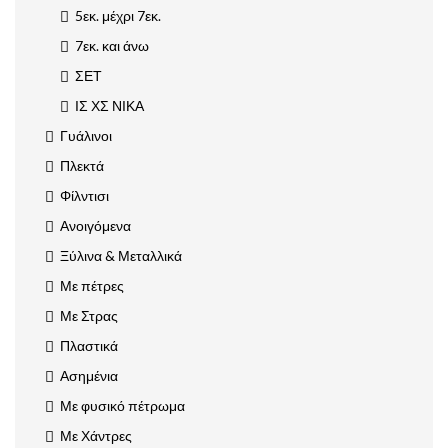
5εκ. μέχρι 7εκ.
7εκ. και άνω
ΣΕΤ
ΙΣ ΧΣ ΝΙΚΑ
Γυάλινοι
Πλεκτά
Φίλντισι
Ανοιγόμενα
Ξύλινα & Μεταλλικά
Με πέτρες
Με Στρας
Πλαστικά
Ασημένια
Με φυσικό πέτρωμα
Με Χάντρες