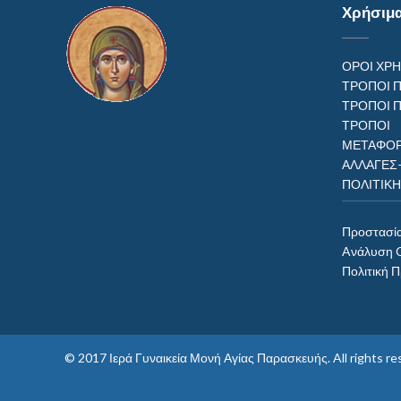
Χρήσιμ
ΟΡΟΙ ΧΡ
ΤΡΟΠΟΙ 
ΤΡΟΠΟΙ 
ΤΡΟΠ
ΜΕΤΑΦΟΡ
ΑΛΛΑΓΕΣ
ΠΟΛΙΤΙΚ
Προστασί
Aνάλυση 
Πολιτική 
© 2017
Ιερά Γυναικεία Μονή Αγίας Παρασκευής
. All rights 