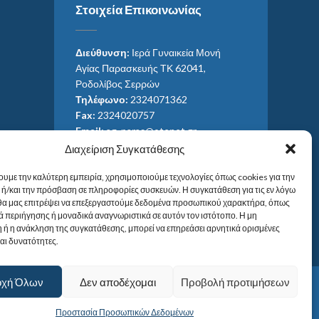
Στοιχεία Επικοινωνίας
Διεύθυνση:
Ιερά Γυναικεία Μονή
Αγίας Παρασκευής ΤΚ 62041,
Ροδολίβος Σερρών
Τηλέφωνο:
2324071362
Fax:
2324020757
Email:
ag_paras@otenet.gr
Email:
info@im-agparaskevis.gr
Διαχείριση Συγκατάθεσης
Ώρες επισκέψεων:
ουμε την καλύτερη εμπειρία, χρησιμοποιούμε τεχνολογίες όπως cookies για την
Από ανατολή έως και δύση του ηλίου.
ή/και την πρόσβαση σε πληροφορίες συσκευών. Η συγκατάθεση για τις εν λόγω
 θα μας επιτρέψει να επεξεργαστούμε δεδομένα προσωπικού χαρακτήρα, όπως
 περιήγησης ή μοναδικά αναγνωριστικά σε αυτόν τον ιστότοπο. Η μη
 ή η ανάκληση της συγκατάθεσης, μπορεί να επηρεάσει αρνητικά ορισμένες
και δυνατότητες.
οχή Όλων
Δεν αποδέχομαι
Προβολή προτιμήσεων
Προστασία Προσωπικών Δεδομένων