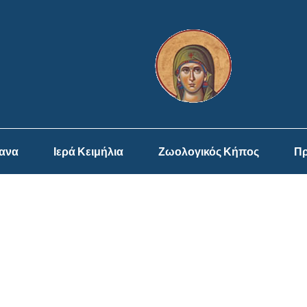
ψανα
Ιερά Κειμήλια
Ζωολογικός Κήπος
Πρ