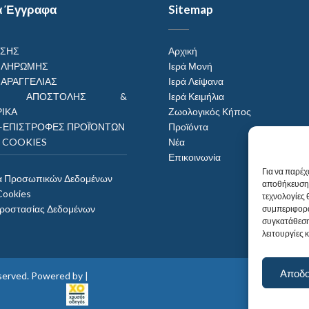
α Έγγραφα
Sitemap
ΗΣΗΣ
Αρχική
ΠΛΗΡΩΜΗΣ
Ιερά Μονή
ΠΑΡΑΓΓΕΛΙΑΣ
Ιερά Λείψανα
ΟΙ ΑΠΟΣΤΟΛΗΣ &
Ιερά Κειμήλια
ΙΚΑ
Ζωολογικός Κήπος
–ΕΠΙΣΤΡΟΦΕΣ ΠΡΟΪΌΝΤΩΝ
Προϊόντα
Η COOKIES
Νέα
Επικοινωνία
Για να παρέχ
α Προσωπικών Δεδομένων
αποθήκευση 
Cookies
τεχνολογίες
Προστασίας Δεδομένων
συμπεριφορά
συγκατάθεση
λειτουργίες 
Αποδ
reserved. Powered by |