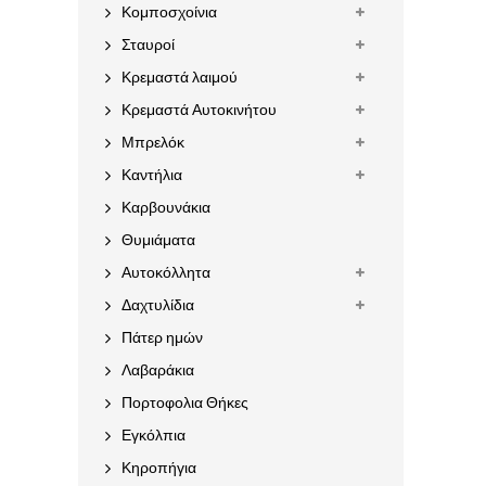
Κομποσχοίνια
Σταυροί
Κρεμαστά λαιμού
Κρεμαστά Αυτοκινήτου
Μπρελόκ
Καντήλια
Καρβουνάκια
Θυμιάματα
Αυτοκόλλητα
Δαχτυλίδια
Πάτερ ημών
Λαβαράκια
Πορτοφολια Θήκες
Εγκόλπια
Κηροπήγια