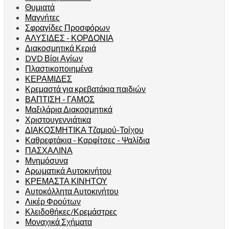
Θυμιατά
Μαγνήτες
Σφραγίδες Προσφόρων
ΑΛΥΣΙΔΕΣ - ΚΟΡΔΟΝΙΑ
Διακοσμητικά Κεριά
DVD Βίοι Αγίων
Πλαστικοποιημένα
ΚΕΡΑΜΙΔΕΣ
Κρεμαστά για κρεβατάκια παιδιών
ΒΑΠΤΙΣΗ - ΓΑΜΟΣ
Μαξιλάρια Διακοσμητικά
Χριστουγεννιάτικα
ΔΙΑΚΟΣΜΗΤΙΚΑ Τζαμιού-Τοίχου
Καθρεφτάκια - Καρφίτσες - Ψαλίδια
ΠΑΣΧΑΛΙΝΑ
Μνημόσυνα
Αρωματικά Αυτοκινήτου
ΚΡΕΜΑΣΤΑ ΚΙΝΗΤΟΥ
Αυτοκόλλητα Αυτοκινήτου
Λικέρ Φρούτων
Κλειδοθήκες/Κρεμάστρες
Μοναχικά Σχήματα