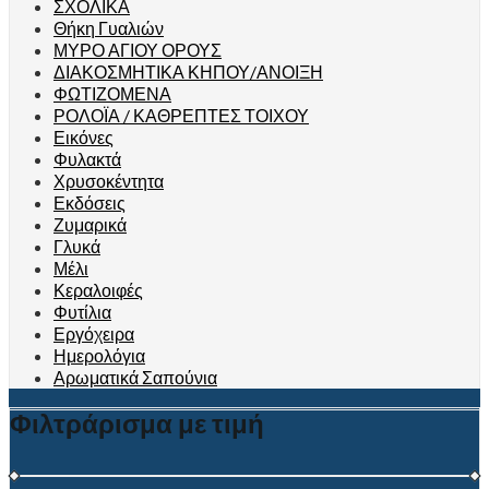
ΣΧΟΛΙΚΑ
Θήκη Γυαλιών
ΜΥΡΟ ΑΓΙΟΥ ΟΡΟΥΣ
ΔΙΑΚΟΣΜΗΤΙΚΑ ΚΗΠΟΥ/ΑΝΟΙΞΗ
ΦΩΤΙΖΟΜΕΝΑ
ΡΟΛΟΪΑ / ΚΑΘΡΕΠΤΕΣ ΤΟΙΧΟΥ
Εικόνες
Φυλακτά
Χρυσοκέντητα
Εκδόσεις
Ζυμαρικά
Γλυκά
Μέλι
Κεραλοιφές
Φυτίλια
Εργόχειρα
Ημερολόγια
Αρωματικά Σαπούνια
Φιλτράρισμα με τιμή