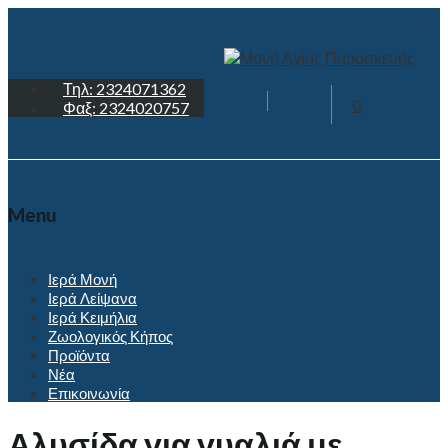
Τηλ: 2324071362
0
Φαξ: 2324020757
Menu
Ιερά Μονή
Ιερά Λείψανα
Ιερά Κειμήλια
Ζωολογικός Κήπος
Προϊόντα
Νέα
Επικοινωνία
Αλυσίδα για γυαλιά με