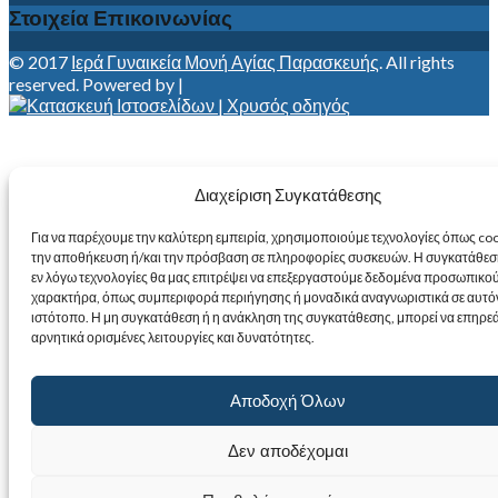
Στοιχεία Επικοινωνίας
© 2017
Ιερά Γυναικεία Μονή Αγίας Παρασκευής
. All rights
reserved. Powered by |
Διαχείριση Συγκατάθεσης
Για να παρέχουμε την καλύτερη εμπειρία, χρησιμοποιούμε τεχνολογίες όπως coo
την αποθήκευση ή/και την πρόσβαση σε πληροφορίες συσκευών. Η συγκατάθεση 
εν λόγω τεχνολογίες θα μας επιτρέψει να επεξεργαστούμε δεδομένα προσωπικο
χαρακτήρα, όπως συμπεριφορά περιήγησης ή μοναδικά αναγνωριστικά σε αυτό
ιστότοπο. Η μη συγκατάθεση ή η ανάκληση της συγκατάθεσης, μπορεί να επηρεά
αρνητικά ορισμένες λειτουργίες και δυνατότητες.
Αποδοχή Όλων
Δεν αποδέχομαι