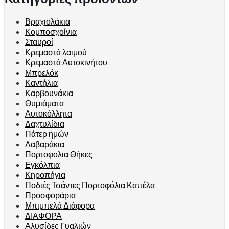
Βραχιολάκια
Κομποσχοίνια
Σταυροί
Κρεμαστά λαιμού
Κρεμαστά Αυτοκινήτου
Μπρελόκ
Καντήλια
Καρβουνάκια
Θυμιάματα
Αυτοκόλλητα
Δαχτυλίδια
Πάτερ ημών
Λαβαράκια
Πορτοφολια Θήκες
Εγκόλπια
Κηροπήγια
Ποδιές Τσάντες Πορτοφόλια Καπέλα
Προσφοράρια
Μπιμπελά Διάφορα
ΔΙΑΦΟΡΑ
Αλυσίδες Γυαλιών