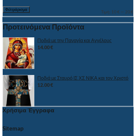
Φιλτράρισμα
Τιμή:
10 €
—
20 €
Προτεινόμενα Προϊόντα
Ποδιά με την Παναγία και Αγγέλους
14.00
€
Ποδιά με Σταυρό ΙΣ ΧΣ ΝΙΚΑ και τον Χριστό
12.00
€
Χρήσιμα Έγγραφα
Sitemap